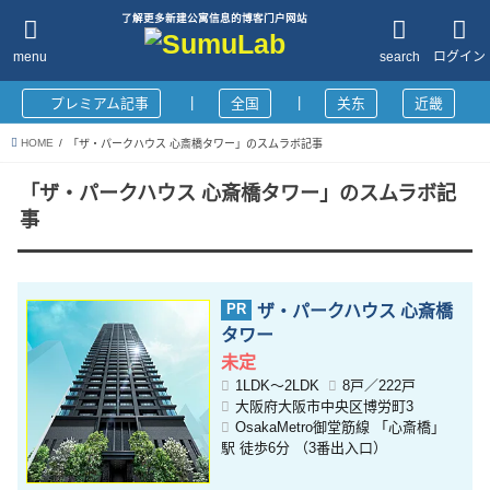
了解更多新建公寓信息的博客门户网站
menu
search
ログイン
|
|
プレミアム記事
全国
关东
近畿
HOME
「ザ・パークハウス 心斎橋タワー」のスムラボ記事
「ザ・パークハウス 心斎橋タワー」のスムラボ記
事
ザ・パークハウス 心斎橋
タワー
未定
1LDK～2LDK
8戸／222戸
大阪府大阪市中央区博労町3
OsakaMetro御堂筋線 「心斎橋」
駅 徒歩6分 （3番出入口）