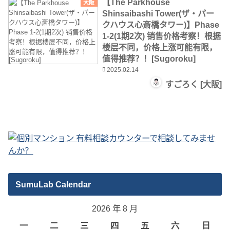
【The Parkhouse
大阪
Shinsaibashi Tower(ザ・パー
クハウス心斎橋タワー)】Phase
1-2(1期2次) 销售价格考察！根据
楼层不同，价格上涨可能有限，
值得推荐？！[Sugoroku]
2025.02.14
すごろく [大阪]
SumuLab Calendar
2026 年 8 月
一
二
三
四
五
六
日