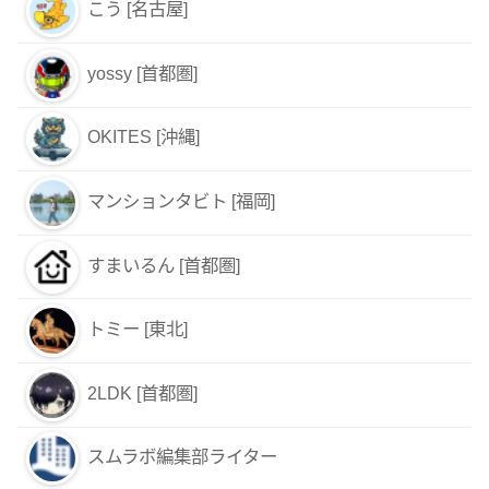
こう [名古屋]
yossy [首都圏]
OKITES [沖縄]
マンションタビト [福岡]
すまいるん [首都圏]
トミー [東北]
2LDK [首都圏]
スムラボ編集部ライター