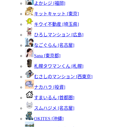
よかレジ [福岡]
キットキャット [東京]
キウイ不動産 [埼玉県]
ひろしマンション [広島]
なごぐらん [名古屋]
Sana [東京都]
札幌タワマンくん [札幌]
むさしのマンション [西東京]
ナカハラ [投資]
すまいるん [首都圏]
スムハジメ [名古屋]
OKITES [沖縄]