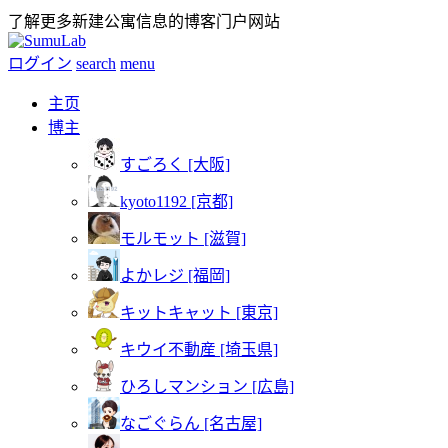
了解更多新建公寓信息的博客门户网站
ログイン
search
menu
主页
博主
すごろく [大阪]
kyoto1192 [京都]
モルモット [滋賀]
よかレジ [福岡]
キットキャット [東京]
キウイ不動産 [埼玉県]
ひろしマンション [広島]
なごぐらん [名古屋]