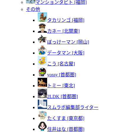
マンションタビト [福岡]
その他
タカリンゴ [福岡]
カネー [北関東]
ぼっけーマン [岡山]
データマン [大阪]
こう [名古屋]
yossy [首都圏]
トミー [東北]
2LDK [首都圏]
スムラボ編集部ライター
たくすま [東京都]
住井はな [首都圏]