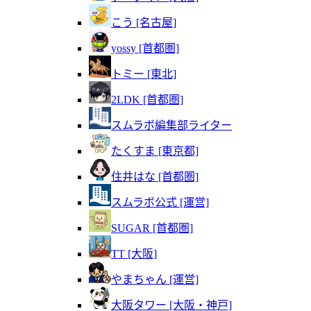
こう [名古屋]
yossy [首都圏]
トミー [東北]
2LDK [首都圏]
スムラボ編集部ライター
たくすま [東京都]
住井はな [首都圏]
スムラボ公式 [運営]
SUGAR [首都圏]
TT [大阪]
やまちゃん [運営]
大阪タワー [大阪・神戸]