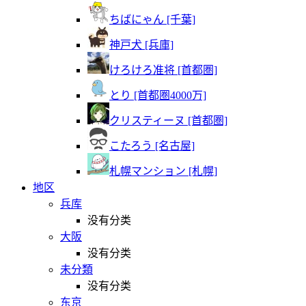
ちばにゃん [千葉]
神戸犬 [兵庫]
けろけろ准将 [首都圏]
とり [首都圏4000万]
クリスティーヌ [首都圏]
こたろう [名古屋]
札幌マンション [札幌]
地区
兵库
没有分类
大阪
没有分类
未分類
没有分类
东京