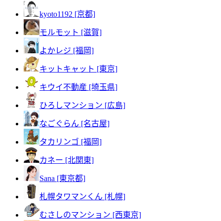
kyoto1192 [京都]
モルモット [滋賀]
よかレジ [福岡]
キットキャット [東京]
キウイ不動産 [埼玉県]
ひろしマンション [広島]
なごぐらん [名古屋]
タカリンゴ [福岡]
カネー [北関東]
Sana [東京都]
札幌タワマンくん [札幌]
むさしのマンション [西東京]