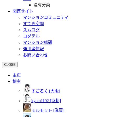
没有分类
関連サイト
マンションコミュニティ
すてき空間
スムログ
コダテル
マンション総研
運用者情報
お問い合わせ
CLOSE
主页
博主
すごろく [大阪]
kyoto1192 [京都]
モルモット [滋賀]