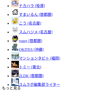
ナカハラ [投資]
すまいるん [首都圏]
こう [名古屋]
スムハジメ [名古屋]
yossy [首都圏]
OKITES [沖縄]
マンションタビト [福岡]
トミー [東北]
2LDK [首都圏]
スムラボ編集部ライター
もっと見る