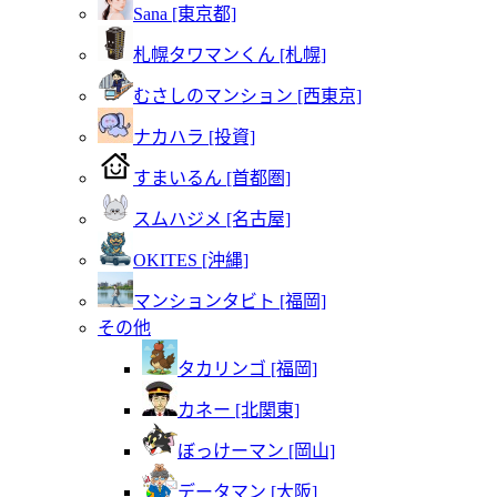
Sana [東京都]
札幌タワマンくん [札幌]
むさしのマンション [西東京]
ナカハラ [投資]
すまいるん [首都圏]
スムハジメ [名古屋]
OKITES [沖縄]
マンションタビト [福岡]
その他
タカリンゴ [福岡]
カネー [北関東]
ぼっけーマン [岡山]
データマン [大阪]