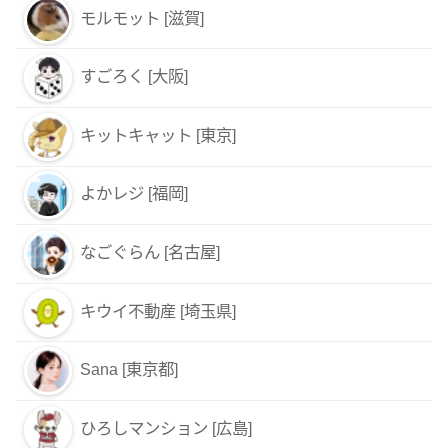
モルモット [滋賀]
すごろく [大阪]
キットキャット [東京]
よかレジ [福岡]
なごぐらん [名古屋]
キウイ不動産 [埼玉県]
Sana [東京都]
ひろしマンション [広島]