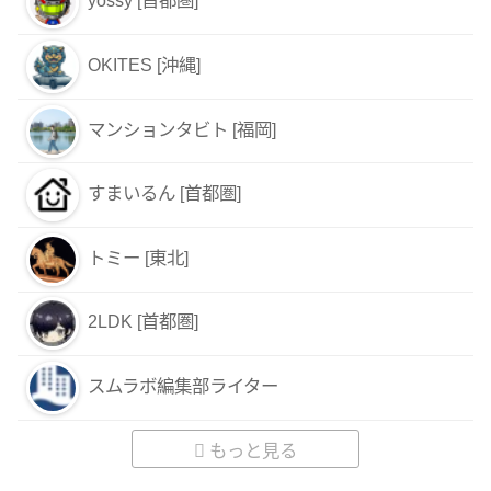
yossy [首都圏]
OKITES [沖縄]
マンションタビト [福岡]
すまいるん [首都圏]
トミー [東北]
2LDK [首都圏]
スムラボ編集部ライター
もっと見る