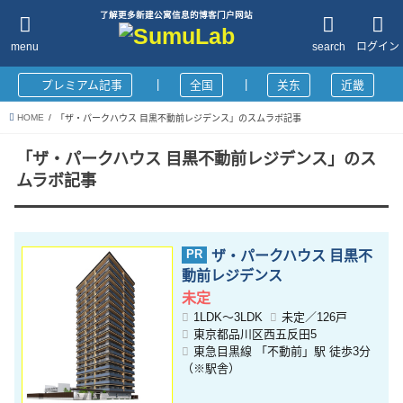
了解更多新建公寓信息的博客门户网站
menu
search
ログイン
|
|
プレミアム記事
全国
关东
近畿
HOME
「ザ・パークハウス 目黒不動前レジデンス」のスムラボ記事
「ザ・パークハウス 目黒不動前レジデンス」のス
ムラボ記事
ザ・パークハウス 目黒不
動前レジデンス
未定
1LDK～3LDK
未定／126戸
東京都品川区西五反田5
東急目黒線 「不動前」駅 徒歩3分
（※駅舎）