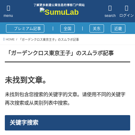
了解更多新建公寓信息的博客门户网站
menu
search
ログイン
|
|
プレミアム記事
全国
关东
近畿
HOME
「ガーデンクロス東京王子」のスムラボ記事
「ガーデンクロス東京王子」のスムラボ記事
未找到文章。
未找到包含您搜索的关键字的文章。请使用不同的关键字
再次搜索或从类别列表中搜索。
关键字搜索