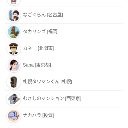
なごぐらん [名古屋]
タカリンゴ [福岡]
カネー [北関東]
Sana [東京都]
札幌タワマンくん [札幌]
むさしのマンション [西東京]
ナカハラ [投資]