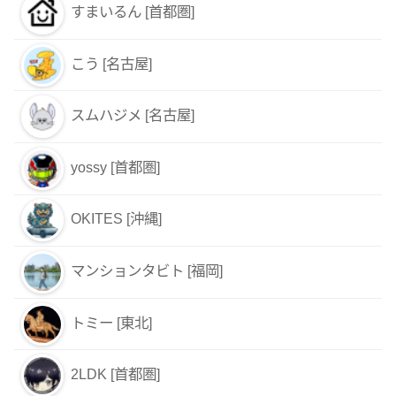
すまいるん [首都圏]
こう [名古屋]
スムハジメ [名古屋]
yossy [首都圏]
OKITES [沖縄]
マンションタビト [福岡]
トミー [東北]
2LDK [首都圏]