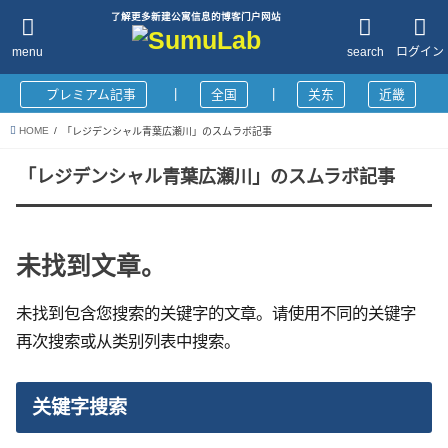
了解更多新建公寓信息的博客门户网站
menu
search
ログイン
|
|
プレミアム記事
全国
关东
近畿
HOME
「レジデンシャル青葉広瀬川」のスムラボ記事
「レジデンシャル青葉広瀬川」のスムラボ記事
未找到文章。
未找到包含您搜索的关键字的文章。请使用不同的关键字
再次搜索或从类别列表中搜索。
关键字搜索