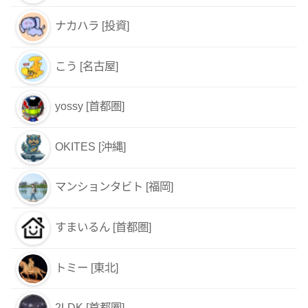
ナカハラ [投資]
こう [名古屋]
yossy [首都圏]
OKITES [沖縄]
マンションタビト [福岡]
すまいるん [首都圏]
トミー [東北]
2LDK [首都圏]