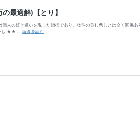
万の最適解)【とり】
は個人の好き嫌いを現した指標であり、物件の良し悪しとは全く関係あ
グ
も ★★ …
続きを読む
レ
ー
シ
ア
さ
が
み
野
マ
ー
ク
ス
(予
算
4000
万