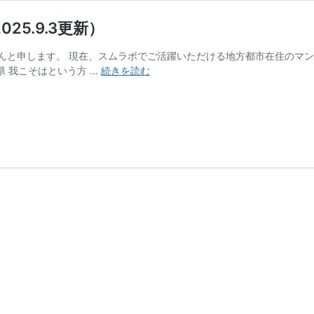
5.9.3更新）
んと申します。 現在、スムラボでご活躍いただける地方都市在住のマン
ス
県 我こそはという方 …
続きを読む
ム
ラ
ボ
の
ブ
ロ
ガ
ー
を
募
集
し
て
い
ま
す