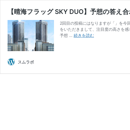
【晴海フラッグ SKY DUO】予想の答
2回目の投稿にはなりますが「」を今
をいただきまして、注目度の高さを感
【晴
予想 …
続きを読む
海
フ
ラ
ッ
スムラボ
グ
SKY
DUO】
予
想
の
答
え
合
わ
せ