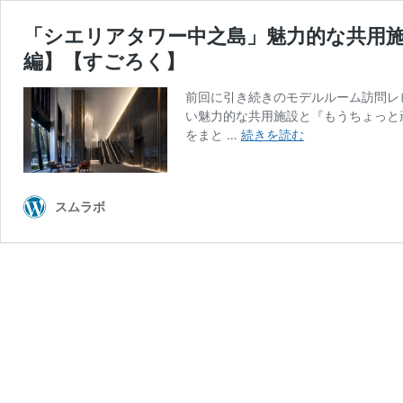
「シエリアタワー中之島」魅力的な共用
編】【すごろく】
前回に引き続きのモデルルーム訪問レ
い魅力的な共用施設と『もうちょっと
「シ
をまと …
続きを読む
エ
リ
ア
スムラボ
タ
ワ
ー
中
之
島」
魅
力
的
な
共