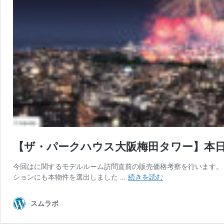
【ザ・パークハウス大阪梅田タワー】本
今回はに関するモデルルーム訪問直前の販売価格考察を行います。 
【ザ・
ションにも本物件を選出しました …
続きを読む
パ
ー
スムラボ
ク
ハ