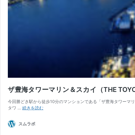
ザ豊海タワーマリン＆スカイ（THE TOYOM
今回勝どき駅から徒歩10分のマンションである「ザ豊海タワーマリン＆ス
ザ
タワ …
続きを読む
豊
海
スムラボ
タ
ワ