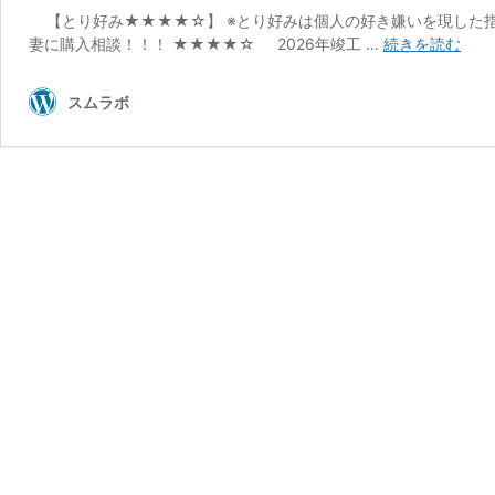
【とり好み★★★★☆】 ※とり好みは個人の好き嫌いを現した
ル
妻に購入相談！！！ ★★★★☆ 2026年竣工 …
続きを読む
ネ
上
スムラボ
尾
（埼
玉
県
初
の
ZEH
M）
【と
り】