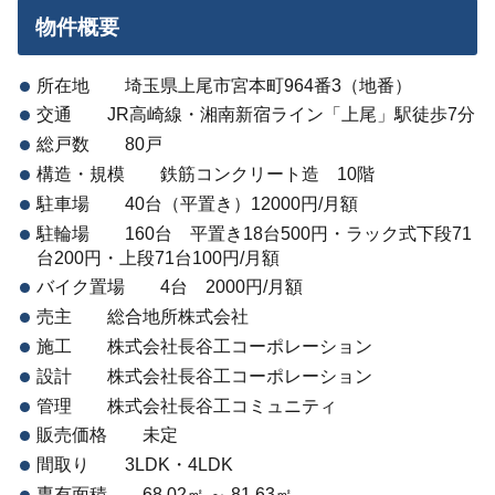
物件概要
所在地 埼玉県上尾市宮本町964番3（地番）
交通 JR高崎線・湘南新宿ライン「上尾」駅徒歩7分
総戸数 80戸
構造・規模 鉄筋コンクリート造 10階
駐車場 40台（平置き）12000円/月額
駐輪場 160台 平置き18台500円・ラック式下段71
台200円・上段71台100円/月額
バイク置場 4台 2000円/月額
売主 総合地所株式会社
施工 株式会社長谷工コーポレーション
設計 株式会社長谷工コーポレーション
管理 株式会社長谷工コミュニティ
販売価格 未定
間取り 3LDK・4LDK
専有面積 68.02㎡ ～ 81.63㎡