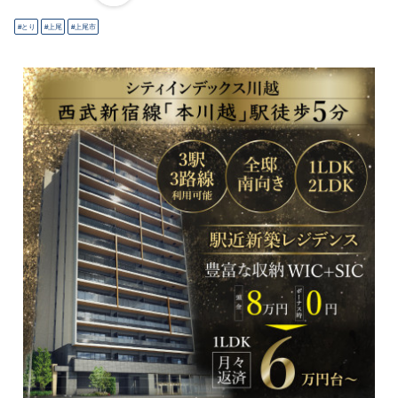
とり
上尾
上尾市