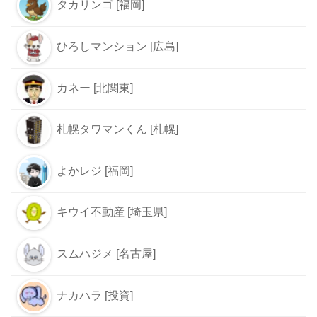
タカリンゴ [福岡]
ひろしマンション [広島]
カネー [北関東]
札幌タワマンくん [札幌]
よかレジ [福岡]
キウイ不動産 [埼玉県]
スムハジメ [名古屋]
ナカハラ [投資]