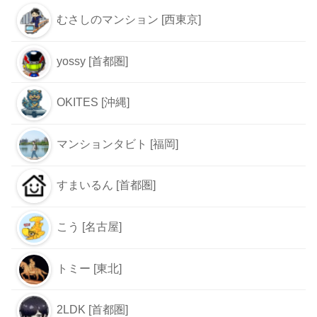
むさしのマンション [西東京]
yossy [首都圏]
OKITES [沖縄]
マンションタビト [福岡]
すまいるん [首都圏]
こう [名古屋]
トミー [東北]
2LDK [首都圏]