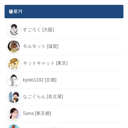
블로거
すごろく [大阪]
モルモット [滋賀]
キットキャット [東京]
kyoto1192 [京都]
なごぐらん [名古屋]
Sana [東京都]