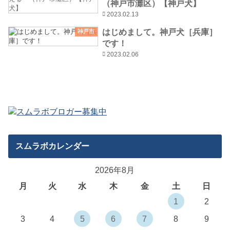
（神戸市灘区）【神戸犬】
2023.02.13
はじめまして。神戸犬［兵庫］
神戸市
です！
2023.02.06
スムラボカレンダー
2026年8月
月
火
水
木
金
土
日
1
2
3
4
5
6
7
8
9