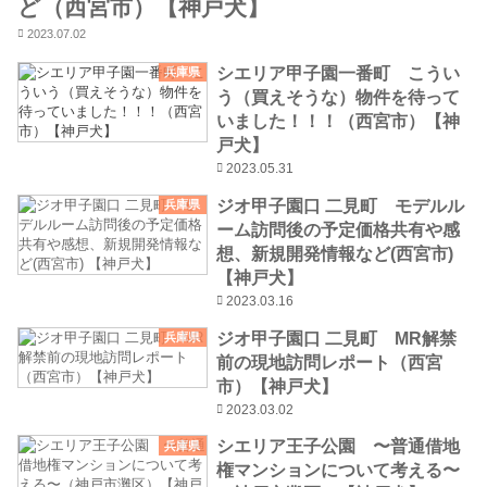
ど（西宮市）【神戸犬】
2023.07.02
シエリア甲子園一番町 こうい
兵庫県
う（買えそうな）物件を待って
いました！！！（西宮市）【神
戸犬】
2023.05.31
ジオ甲子園口 二見町 モデルル
兵庫県
ーム訪問後の予定価格共有や感
想、新規開発情報など(西宮市)
【神戸犬】
2023.03.16
ジオ甲子園口 二見町 MR解禁
兵庫県
前の現地訪問レポート（西宮
市）【神戸犬】
2023.03.02
シエリア王子公園 〜普通借地
兵庫県
権マンションについて考える〜