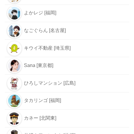
よかレジ [福岡]
なごぐらん [名古屋]
キウイ不動産 [埼玉県]
Sana [東京都]
ひろしマンション [広島]
タカリンゴ [福岡]
カネー [北関東]