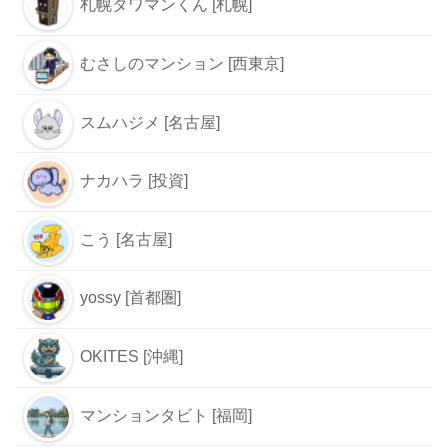
札幌タワマンくん [札幌]
むさしのマンション [西東京]
スムハジメ [名古屋]
ナカハラ [投資]
こう [名古屋]
yossy [首都圏]
OKITES [沖縄]
マンションタビト [福岡]