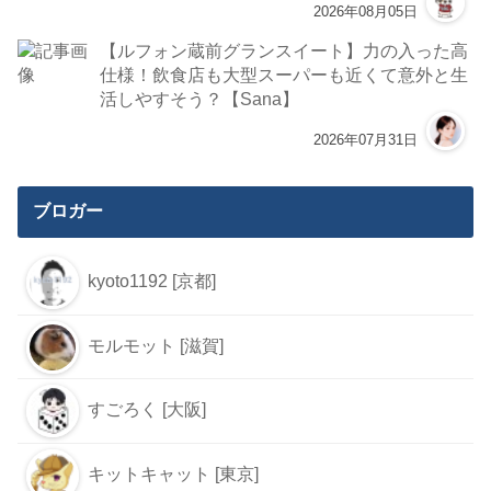
2026年08月05日
【ルフォン蔵前グランスイート】力の入った高
仕様！飲食店も大型スーパーも近くて意外と生
活しやすそう？【Sana】
2026年07月31日
ブロガー
kyoto1192 [京都]
モルモット [滋賀]
すごろく [大阪]
キットキャット [東京]