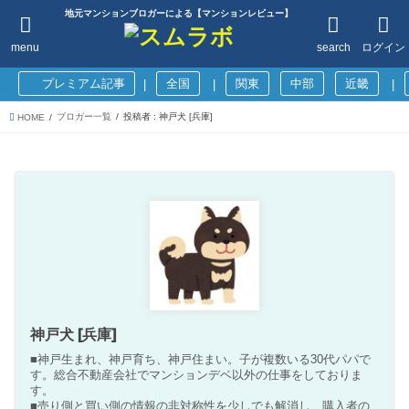
地元マンションブロガーによる【マンションレビュー】
menu
search
ログイン
プレミアム記事
全国
関東
中部
近畿
|
|
|
ブロガー一覧
投稿者 : 神戸犬 [兵庫]
HOME
神戸犬 [兵庫]
■神戸生まれ、神戸育ち、神戸住まい。子が複数いる30代パパで
す。総合不動産会社でマンションデベ以外の仕事をしておりま
す。
■売り側と買い側の情報の非対称性を少しでも解消し、購入者の