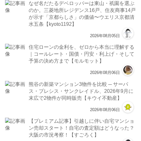
なぜ名だたるデベロッパーは東山・祇園を選ぶ
のか。三菱地所レジデンス16戸、住友商事14戸
が示す「京都らしさ」の価値〜ウエリス京都清
水五条【kyoto1192】
2026年08月05日
住宅ローンの金利を、ゼロから本当に理解する
｜コールレート・国債・円安・利上げ・そして
予算の決め方まで【モルモット】
2026年08月06日
熊谷の新築マンション3物件を比較 ─ サーパ
ス・プレシス・サンクレイドル、2026年9月に
末広で2物件が同時販売【キウイ不動産】
2026年08月06日
【プレミアム記事】引越しに伴い自宅マンショ
ン売却スタート！自宅の査定額はどうなった？
大阪の市況考察！【すごろく】