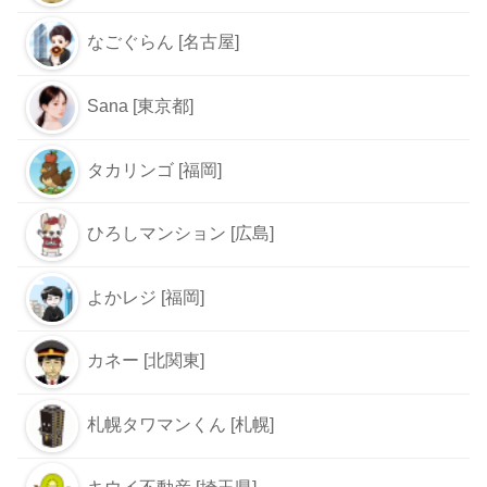
なごぐらん [名古屋]
Sana [東京都]
タカリンゴ [福岡]
ひろしマンション [広島]
よかレジ [福岡]
カネー [北関東]
札幌タワマンくん [札幌]