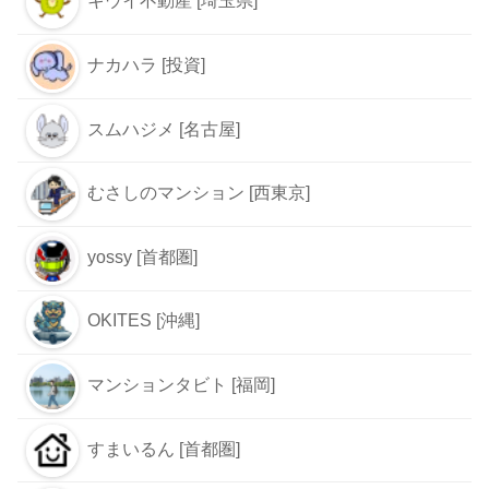
キウイ不動産 [埼玉県]
ナカハラ [投資]
スムハジメ [名古屋]
むさしのマンション [西東京]
yossy [首都圏]
OKITES [沖縄]
マンションタビト [福岡]
すまいるん [首都圏]