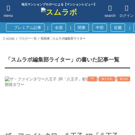
地元マンションブロガーによる【マンションレビュー】
menu
search
ログイン
プレミアム記事
全国
関東
中部
近畿
|
|
|
ブロガー一覧
投稿者 : スムラボ編集部ライター
HOME
「スムラボ編集部ライター」の書いた記事一覧
PR
東京市部
東京都