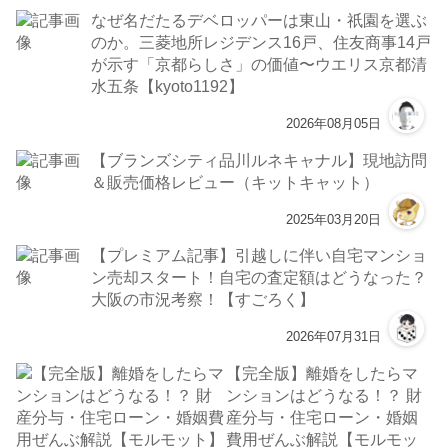
なぜ名だたるデベロッパーは東山・祇園を選ぶ
のか。三菱地所レジデンス16戸、住友商事14戸
が示す「京都らしさ」の価値〜ウエリス京都清
水五条【kyoto1192】
2026年08月05日
【ブランズシティ品川ルネキャナル】現地訪問
＆販売価格レビュー（キットキャット）
2025年03月20日
【プレミアム記事】引越しに伴い自宅マンショ
ン売却スタート！自宅の査定額はどうなった？
大阪の市況考察！【すごろく】
2026年07月31日
【完全版】離婚をしたらマ
ンションはどうなる！？ 財
産分与・住宅ローン・婚姻
費用ぜんぶ解説【モルモッ