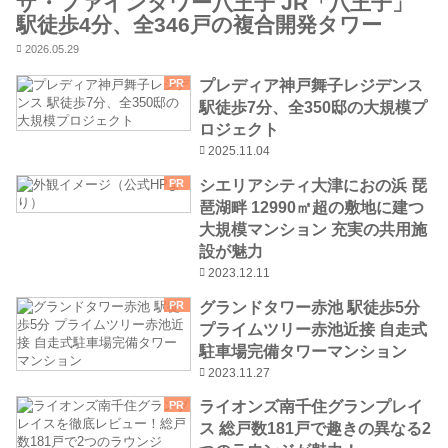
ザ・ファインタワー八王子 JR「八王子」
駅徒歩4分、全346戸の複合開発タワー
2026.05.29
プレディア神戸舞子レジデンス
PR
駅徒歩7分、全350邸の大規模プ
ロジェクト
2025.11.04
シエリアシティ大津におの浜 琵
PR
琶湖畔 12990㎡超の敷地に建つ
大規模マンション 充実の共用施
設が魅力
2023.12.11
グランドタワー赤池 駅徒歩5分
PR
プライムツリー赤池近接 自走式
駐車場完備タワーマンション
2023.11.27
ライオンズ南千住グランプレイ
PR
ス 総戸数181戸で趣きの異なる2