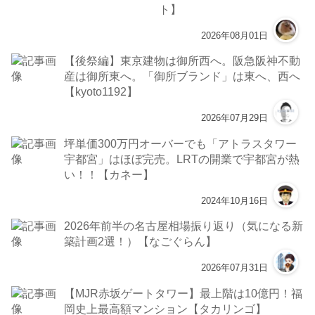
ト】
2026年08月01日
【後祭編】東京建物は御所西へ。阪急阪神不動
産は御所東へ。「御所ブランド」は東へ、西へ
【kyoto1192】
2026年07月29日
坪単価300万円オーバーでも「アトラスタワー
宇都宮」はほぼ完売。LRTの開業で宇都宮が熱
い！！【カネー】
2024年10月16日
2026年前半の名古屋相場振り返り（気になる新
築計画2選！）【なごぐらん】
2026年07月31日
【MJR赤坂ゲートタワー】最上階は10億円！福
岡史上最高額マンション【タカリンゴ】