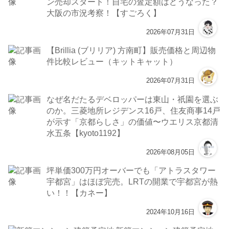
ン売却スタート！自宅の査定額はどうなった？
大阪の市況考察！【すごろく】
2026年07月31日
【Brillia (ブリリア) 方南町】販売価格と周辺物
件比較レビュー（キットキャット）
2026年07月31日
なぜ名だたるデベロッパーは東山・祇園を選ぶ
のか。三菱地所レジデンス16戸、住友商事14戸
が示す「京都らしさ」の価値〜ウエリス京都清
水五条【kyoto1192】
2026年08月05日
坪単価300万円オーバーでも「アトラスタワー
宇都宮」はほぼ完売。LRTの開業で宇都宮が熱
い！！【カネー】
2024年10月16日