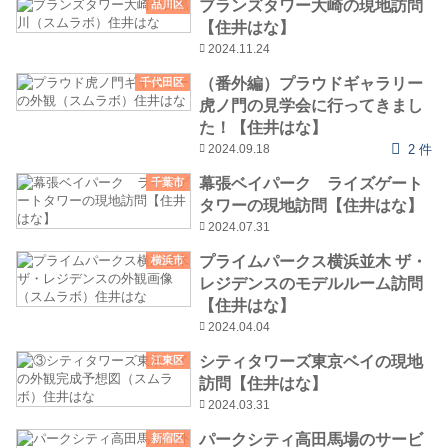
ブランズタワー大崎の現地訪問
品川区
【住井はな】
2024.11.24
（番外編）プラウドギャラリー
千代田区
虎ノ門の見学会に行ってきまし
た！【住井はな】
2024.09.18
2 件
幕張ベイパーク ライズゲート
千葉市
タワーの現地訪問【住井はな】
2024.07.31
プライムパークス横浜並木 ザ・
横浜市
レジデンスのモデルルーム訪問
【住井はな】
2024.04.04
シティタワーズ東京ベイの現地
江東区
訪問【住井はな】
2024.03.31
パークシティ高田馬場のサービ
新宿区