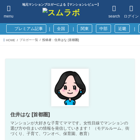
地元マンションブロガーによる【マンションレビュー】
menu
search
ログイン
プレミアム記事
全国
関東
中部
近畿
|
|
|
ブロガー一覧
投稿者 : 住井はな [首都圏]
HOME
住井はな [首都圏]
マンションが大好きな子育てママです。女性目線でマンションの
選び方や住まいの情報を発信していきます！ （モデルルーム、街
づくり、子育て、ワンオペ、保育園、教育）