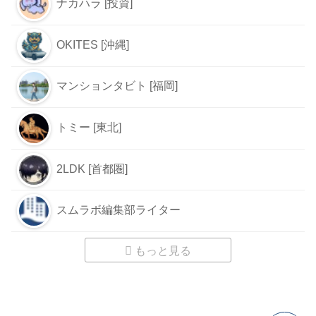
ナカハラ [投資]
OKITES [沖縄]
マンションタビト [福岡]
トミー [東北]
2LDK [首都圏]
スムラボ編集部ライター
もっと見る