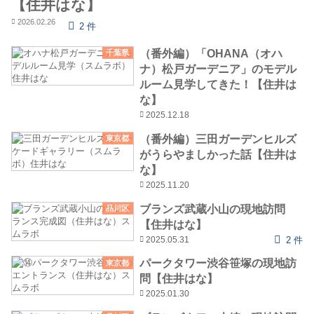
【住井はな】
2026.02.26
2 件
（番外編）「OHANA（オハ
千葉県
ナ）松戸ガーデニア」のモデル
ルーム見学してきた！【住井は
な】
2025.12.18
（番外編）三田ガーデンヒルズ
東京都
がうらやましかった話【住井は
な】
2025.11.20
ブランズ武蔵小山の現地訪問
品川区
【住井はな】
2025.05.31
2 件
パークタワー渋谷笹塚の現地訪
東京都
問【住井はな】
2025.01.30