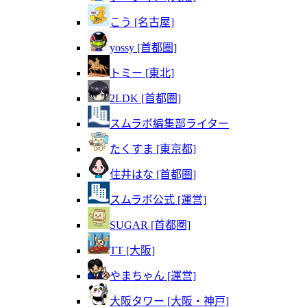
こう [名古屋]
yossy [首都圏]
トミー [東北]
2LDK [首都圏]
スムラボ編集部ライター
たくすま [東京都]
住井はな [首都圏]
スムラボ公式 [運営]
SUGAR [首都圏]
TT [大阪]
やまちゃん [運営]
大阪タワー [大阪・神戸]