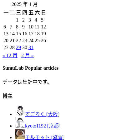
2025 年 1 月
一
二
三
四
五
六
日
1
2
3
4
5
6
7
8
9
10
11
12
13
14
15
16
17
18
19
20
21
22
23
24
25
26
27
28
29
30
31
« 12 月
2 月 »
SumuLab Popular articles
データは集計中です。
博主
すごろく [大阪]
kyoto1192 [京都]
モルモット [滋賀]