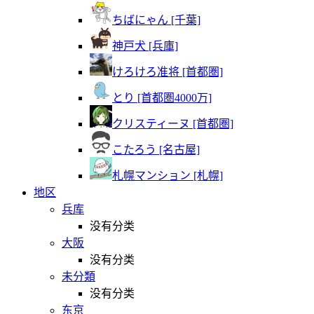
ちばにゃん [千葉]
神戸犬 [兵庫]
けろけろ准将 [首都圏]
とり [首都圏4000万]
クリスティーヌ [首都圏]
こたろう [名古屋]
札幌マンション [札幌]
地区
兵库
没有分类
大阪
没有分类
未分類
没有分类
东京