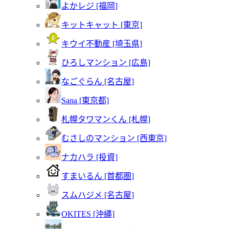
よかレジ [福岡]
キットキャット [東京]
キウイ不動産 [埼玉県]
ひろしマンション [広島]
なごぐらん [名古屋]
Sana [東京都]
札幌タワマンくん [札幌]
むさしのマンション [西東京]
ナカハラ [投資]
すまいるん [首都圏]
スムハジメ [名古屋]
OKITES [沖縄]