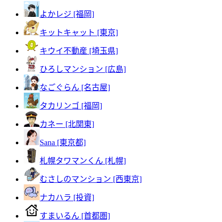
よかレジ [福岡]
キットキャット [東京]
キウイ不動産 [埼玉県]
ひろしマンション [広島]
なごぐらん [名古屋]
タカリンゴ [福岡]
カネー [北関東]
Sana [東京都]
札幌タワマンくん [札幌]
むさしのマンション [西東京]
ナカハラ [投資]
すまいるん [首都圏]