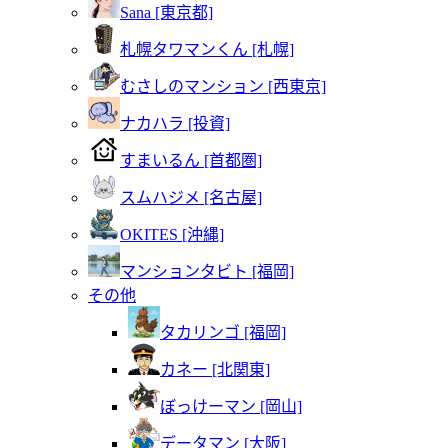
Sana [東京都]
札幌タワマンくん [札幌]
むさしのマンション [西東京]
ナカハラ [投資]
すまいるん [首都圏]
スムハジメ [名古屋]
OKITES [沖縄]
マンションタビト [福岡]
その他
タカリンゴ [福岡]
カネー [北関東]
ぼっけーマン [岡山]
データマン [大阪]