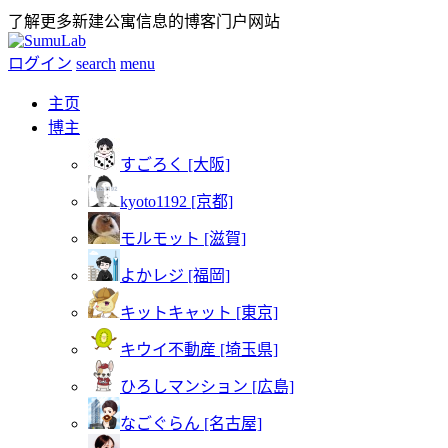
了解更多新建公寓信息的博客门户网站
ログイン
search
menu
主页
博主
すごろく [大阪]
kyoto1192 [京都]
モルモット [滋賀]
よかレジ [福岡]
キットキャット [東京]
キウイ不動産 [埼玉県]
ひろしマンション [広島]
なごぐらん [名古屋]