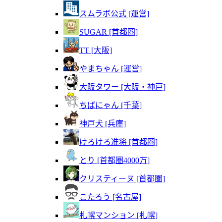
スムラボ公式 [運営]
SUGAR [首都圏]
TT [大阪]
やまちゃん [運営]
大阪タワー [大阪・神戸]
ちばにゃん [千葉]
神戸犬 [兵庫]
けろけろ准将 [首都圏]
とり [首都圏4000万]
クリスティーヌ [首都圏]
こたろう [名古屋]
札幌マンション [札幌]