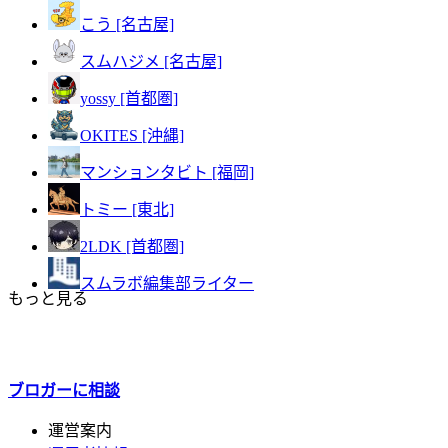
こう [名古屋]
スムハジメ [名古屋]
yossy [首都圏]
OKITES [沖縄]
マンションタビト [福岡]
トミー [東北]
2LDK [首都圏]
スムラボ編集部ライター
もっと見る
ブロガーに
相談
運営案内