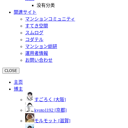
没有分类
関連サイト
マンションコミュニティ
すてき空間
スムログ
コダテル
マンション総研
運用者情報
お問い合わせ
CLOSE
主页
博主
すごろく [大阪]
kyoto1192 [京都]
モルモット [滋賀]