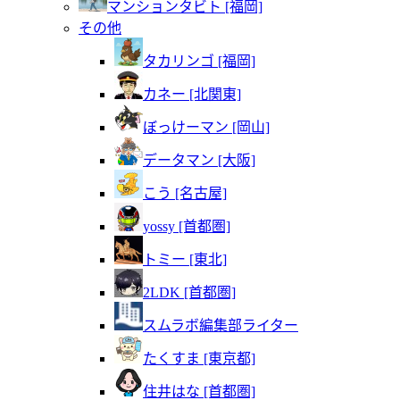
マンションタビト [福岡]
その他
タカリンゴ [福岡]
カネー [北関東]
ぼっけーマン [岡山]
データマン [大阪]
こう [名古屋]
yossy [首都圏]
トミー [東北]
2LDK [首都圏]
スムラボ編集部ライター
たくすま [東京都]
住井はな [首都圏]