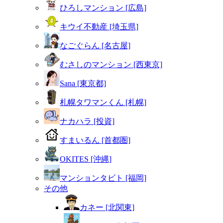
ひろしマンション [広島]
キウイ不動産 [埼玉県]
なごぐらん [名古屋]
むさしのマンション [西東京]
Sana [東京都]
札幌タワマンくん [札幌]
ナカハラ [投資]
すまいるん [首都圏]
OKITES [沖縄]
マンションタビト [福岡]
その他
カネー [北関東]