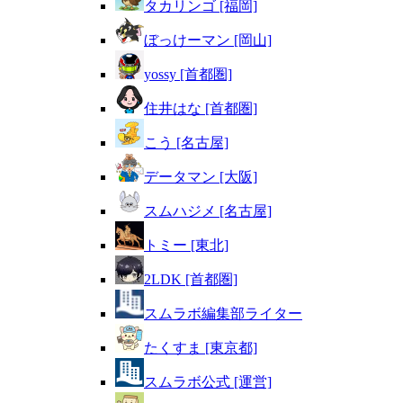
タカリンゴ [福岡]
ぼっけーマン [岡山]
yossy [首都圏]
住井はな [首都圏]
こう [名古屋]
データマン [大阪]
スムハジメ [名古屋]
トミー [東北]
2LDK [首都圏]
スムラボ編集部ライター
たくすま [東京都]
スムラボ公式 [運営]