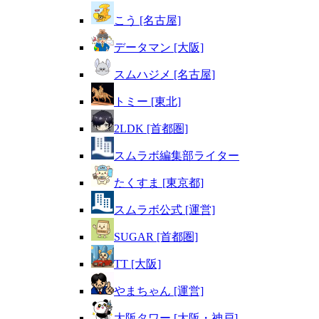
こう [名古屋]
データマン [大阪]
スムハジメ [名古屋]
トミー [東北]
2LDK [首都圏]
スムラボ編集部ライター
たくすま [東京都]
スムラボ公式 [運営]
SUGAR [首都圏]
TT [大阪]
やまちゃん [運営]
大阪タワー [大阪・神戸]