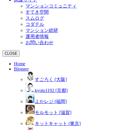
マンションコミュニティ
すてき空間
スムログ
コダテル
マンション総研
運用者情報
お問い合わせ
CLOSE
Home
Blogger
すごろく [大阪]
kyoto1192 [京都]
よかレジ [福岡]
モルモット [滋賀]
キットキャット [東京]