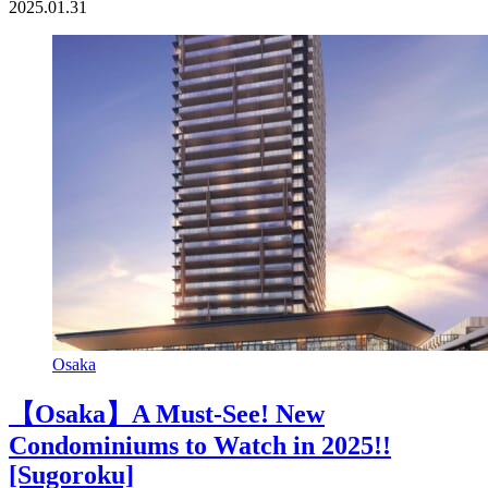
2025.01.31
Osaka
【Osaka】A Must-See! New
Condominiums to Watch in 2025!!
[Sugoroku]