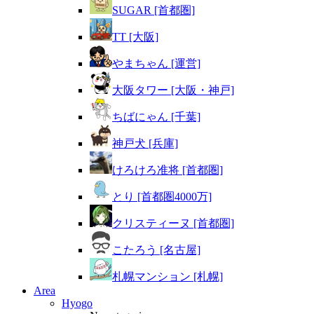
SUGAR [首都圏]
TT [大阪]
やまちゃん [運営]
大阪タワー [大阪・神戸]
ちばにゃん [千葉]
神戸犬 [兵庫]
けろけろ准将 [首都圏]
とり [首都圏4000万]
クリスティーヌ [首都圏]
こたろう [名古屋]
札幌マンション [札幌]
Area
Hyogo