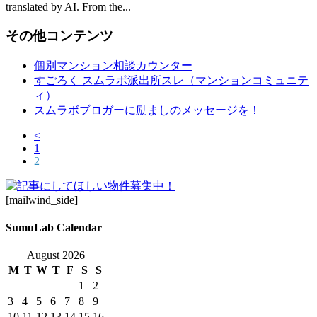
translated by AI. From the...
その他コンテンツ
個別マンション相談カウンター
すごろく スムラボ派出所スレ（マンションコミュニテ
ィ）
スムラボブロガーに励ましのメッセージを！
<
1
2
[mailwind_side]
SumuLab Calendar
August 2026
M
T
W
T
F
S
S
1
2
3
4
5
6
7
8
9
10
11
12
13
14
15
16