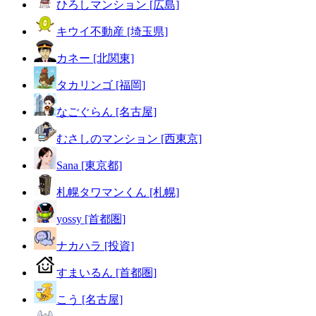
ひろしマンション [広島]
キウイ不動産 [埼玉県]
カネー [北関東]
タカリンゴ [福岡]
なごぐらん [名古屋]
むさしのマンション [西東京]
Sana [東京都]
札幌タワマンくん [札幌]
yossy [首都圏]
ナカハラ [投資]
すまいるん [首都圏]
こう [名古屋]