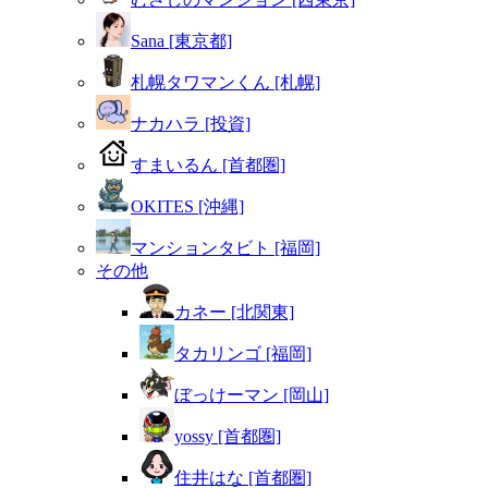
Sana [東京都]
札幌タワマンくん [札幌]
ナカハラ [投資]
すまいるん [首都圏]
OKITES [沖縄]
マンションタビト [福岡]
その他
カネー [北関東]
タカリンゴ [福岡]
ぼっけーマン [岡山]
yossy [首都圏]
住井はな [首都圏]