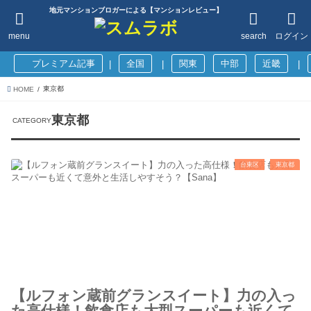
地元マンションブロガーによる【マンションレビュー】
menu
search
ログイン
プレミアム記事
全国
関東
中部
近畿
|
|
|
東京都
HOME
東京都
台東区
東京都
【ルフォン蔵前グランスイート】力の入っ
た高仕様！飲食店も大型スーパーも近くて