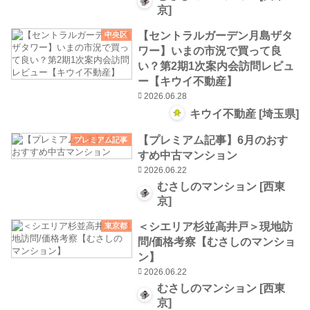
京]
【セントラルガーデン月島ザタ
中央区
ワー】いまの市況で買って良
い？第2期1次案内会訪問レビュ
ー【キウイ不動産】
2026.06.28
キウイ不動産 [埼玉県]
【プレミアム記事】6月のおす
プレミアム記事
すめ中古マンション
2026.06.22
むさしのマンション [西東
京]
＜シエリア杉並高井戸＞現地訪
東京都
問/価格考察【むさしのマンショ
ン】
2026.06.22
むさしのマンション [西東
京]