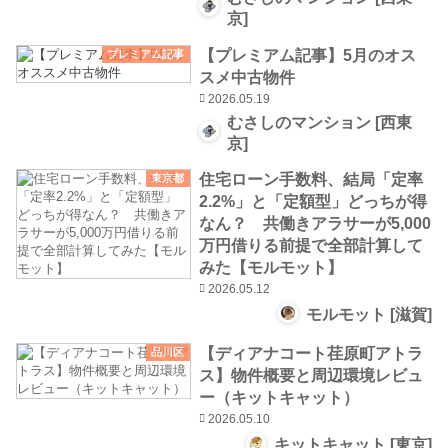
京]
【プレミアム記事】5月のオス
プレミアム記事
スメ中古物件
2026.05.19
むさしのマンション [西東
京]
住宅ローン手数料、結局「定率
東京都
2.2%」と「定額型」どっちが得
なん？ 共働きアラサーが5,000
万円借りる前提で全部計算して
みた【モルモット】
2026.05.12
モルモット [滋賀]
【ディアナコート荏原町アトラ
品川区
ス】物件概要と周辺環境レビュ
ー（キットキャット）
2026.05.10
キットキャット [東京]