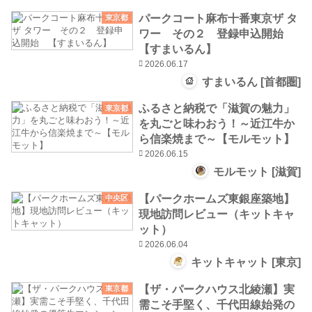
パークコート麻布十番東京ザ タ
東京都
ワー その２ 登録申込開始
【すまいるん】
2026.06.17
すまいるん [首都圏]
ふるさと納税で「滋賀の魅力」
東京都
を丸ごと味わおう！～近江牛か
ら信楽焼まで～【モルモット】
2026.06.15
モルモット [滋賀]
【パークホームズ東銀座築地】
中央区
現地訪問レビュー（キットキャ
ット）
2026.06.04
キットキャット [東京]
【ザ・パークハウス北綾瀬】実
東京都
需こそ手堅く、千代田線始発の