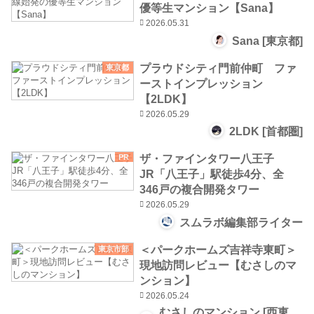
優等生マンション【Sana】
2026.05.31
Sana [東京都]
プラウドシティ門前仲町 ファ
東京都
ーストインプレッション
【2LDK】
2026.05.29
2LDK [首都圏]
ザ・ファインタワー八王子
PR
JR「八王子」駅徒歩4分、全
346戸の複合開発タワー
2026.05.29
スムラボ編集部ライター
＜パークホームズ吉祥寺東町＞
東京市部
現地訪問レビュー【むさしのマ
ンション】
2026.05.24
むさしのマンション [西東