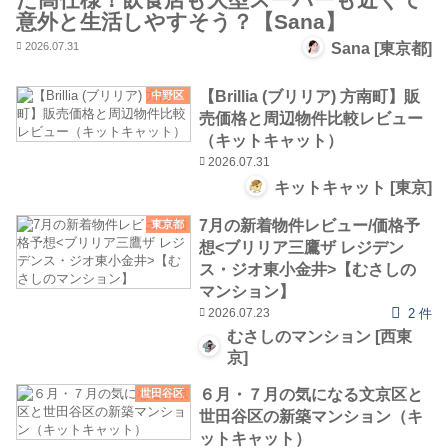
意外と生活しやすそう？【Sana】
2026.07.31
Sana [東京都]
【Brillia (ブリリア) 方南町】販
中野区
売価格と周辺物件比較レビュー
（キットキャット）
2026.07.31
キットキャット [東京]
7月の新着物件レビュー/価格予
東京都
想<ブリリア三鷹ザ レジデン
ス・ジオ東小金井>【むさしの
マンション】
2026.07.23
2 件
むさしのマンション [西東
京]
６月・７月の気になる文京区と
世田谷区
世田谷区の新築マンション（キ
ットキャット）