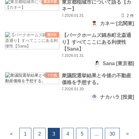
東京都稲城市について語る【カ
東京市部
ネー】
2026.01.31
2 件
カネー [北関東]
【パークホームズ錦糸町北斎通
墨田区
り】すべてここにある利便性
【Sana】
2026.01.31
Sana [東京都]
衆議院選挙結果と今後の不動産
その他
価格を予想する。
2026.01.30
ナカハラ [投資]
<
1
2
3
4
5
…
30
>