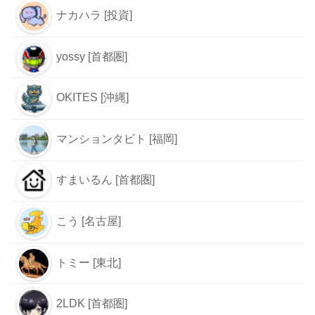
ナカハラ [投資]
yossy [首都圏]
OKITES [沖縄]
マンションタビト [福岡]
すまいるん [首都圏]
こう [名古屋]
トミー [東北]
2LDK [首都圏]