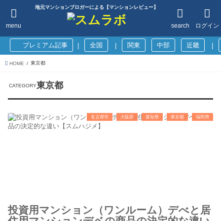
地元マンションブロガーによる【マンションレビュー】
menu
search
ログイン
プレミアム記事
全国
関東
中部
近畿
|
|
|
東京都
HOME
東京都
名古屋市
大阪府
愛知県
東京都
福岡県
投資用マンション（ワンルーム）デべと居
住用マンションデベの商品の決定的な違い