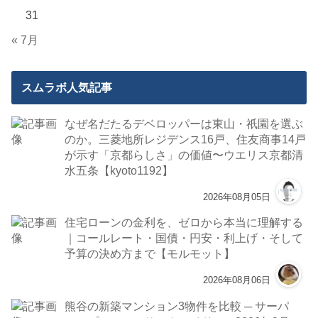
31
« 7月
スムラボ人気記事
なぜ名だたるデベロッパーは東山・祇園を選ぶ
のか。三菱地所レジデンス16戸、住友商事14戸
が示す「京都らしさ」の価値〜ウエリス京都清
水五条【kyoto1192】
2026年08月05日
住宅ローンの金利を、ゼロから本当に理解する
｜コールレート・国債・円安・利上げ・そして
予算の決め方まで【モルモット】
2026年08月06日
熊谷の新築マンション3物件を比較 ─ サーパ