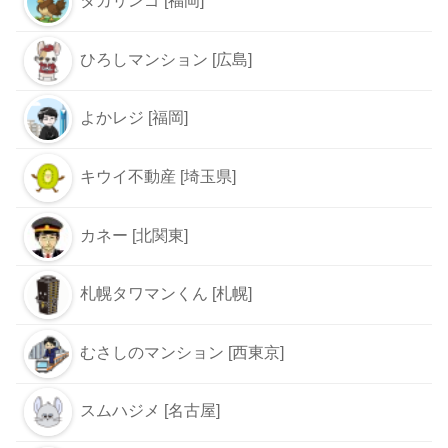
タカリンゴ [福岡]
ひろしマンション [広島]
よかレジ [福岡]
キウイ不動産 [埼玉県]
カネー [北関東]
札幌タワマンくん [札幌]
むさしのマンション [西東京]
スムハジメ [名古屋]