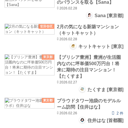
のバランスを取る【Sana】
2026.02.28
Sana [東京都]
2月の気になる新築マンション
世田谷区
（キットキャット）
2026.02.28
キットキャット [東京]
【ブリシア豊洲】豊洲が生活圏
東京都
内なのに坪単価500万円台！将
来に期待の注目マンション！
【たくすま】
2026.02.27
たくすま [東京都]
プラウドタワー池袋のモデルル
東京都
ーム訪問【住井はな】
2026.02.26
2 件
住井はな [首都圏]