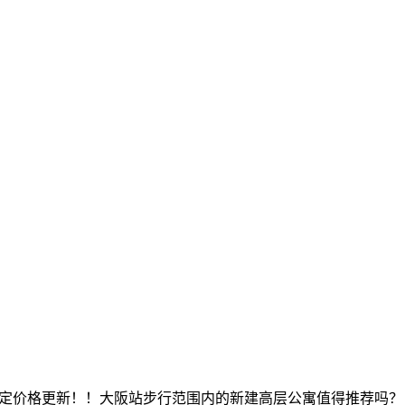
梅田）] 预定价格更新！！大阪站步行范围内的新建高层公寓值得推荐吗？！[S