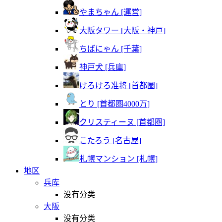
やまちゃん [運営]
大阪タワー [大阪・神戸]
ちばにゃん [千葉]
神戸犬 [兵庫]
けろけろ准将 [首都圏]
とり [首都圏4000万]
クリスティーヌ [首都圏]
こたろう [名古屋]
札幌マンション [札幌]
地区
兵库
没有分类
大阪
没有分类