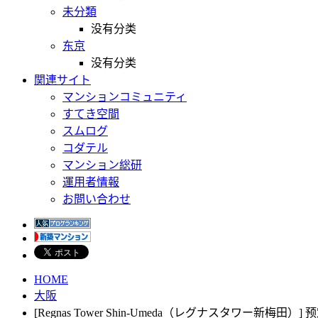
未分類
没有分类
东京
没有分类
関連サイト
マンションコミュニティ
すてき空間
スムログ
コダテル
マンション総研
運用者情報
お問い合わせ
HOME
大阪
[Regnas Tower Shin-Umeda（レグナスタワー新