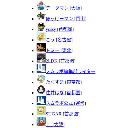
データマン [大阪]
ぼっけーマン [岡山]
yossy [首都圏]
こう [名古屋]
トミー [東北]
2LDK [首都圏]
スムラボ編集部ライター
たくすま [東京都]
住井はな [首都圏]
スムラボ公式 [運営]
SUGAR [首都圏]
TT [大阪]