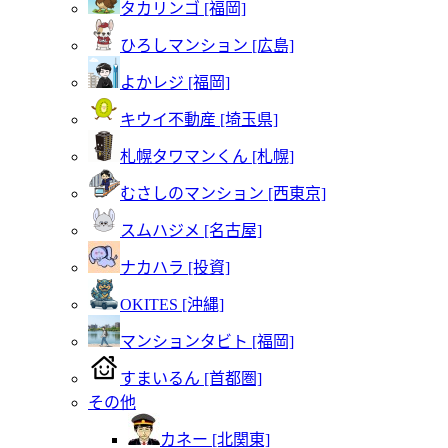
タカリンゴ [福岡]
ひろしマンション [広島]
よかレジ [福岡]
キウイ不動産 [埼玉県]
札幌タワマンくん [札幌]
むさしのマンション [西東京]
スムハジメ [名古屋]
ナカハラ [投資]
OKITES [沖縄]
マンションタビト [福岡]
すまいるん [首都圏]
その他
カネー [北関東]