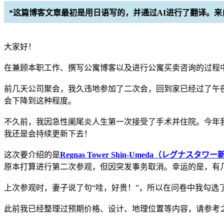
*这篇博客文章最初是用日语写的，并通过AI进行了翻译。来自S
大家好！
在兼顾本职工作、撰写公寓博客以及进行公寓买卖咨询的过程
前几天公司聚会，我久违地参加了二次会，回到家已经过了午夜
会下降到这种程度。
不久前，我因急性阑尾炎人生第一次接受了手术并住院。今年
我还是会持续更新下去！
这次要介绍的是
Regnas Tower Shin-Umeda（レグナスタワ
原本打算进行第二次参观，但因突发事务取消。幸运的是，有
上次参观时，妻子说了句“哇，好贵！”，所以在问卷中我勾选
此前我已经整理过预期价格、设计、地理位置等内容，请参考