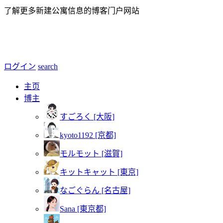
了解更多新建公寓信息的博客门户网站
ログイン
search
主页
博主
すごろく [大阪]
kyoto1192 [京都]
モルモット [滋賀]
キットキャット [東京]
なごぐらん [名古屋]
Sana [東京都]