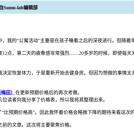
umu-lab编辑部
中，我的“公寓活动”主要是在孩子睡着之后的深夜进行。但随着
12点，第二天的疲惫感非常强烈……20多岁的时候，即使每天
我决定恢复体力，于是重新开始去健身房。但因为想做的事情太
ー新梅田）
在更新预期价格后的再次考察。
几位读者向我分享了价格表，所以我将其整理出来。
了“比预期价格高”。因此我怀着价格会略微下降的期待来看这次
之前的文章。这次将主要聚焦价格。