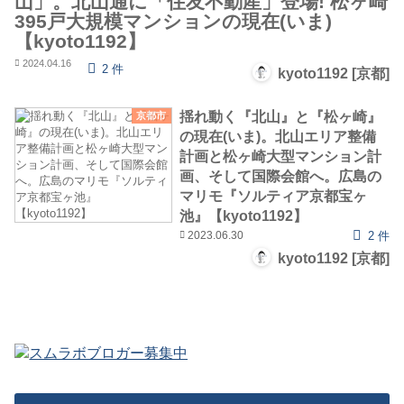
山」。北山通に「住友不動産」登場! 松ヶ崎
395戸大規模マンションの現在(いま)
【kyoto1192】
2024.04.16
2 件
kyoto1192 [京都]
揺れ動く『北山』と『松ヶ崎』
京都市
の現在(いま)。北山エリア整備
計画と松ヶ崎大型マンション計
画、そして国際会館へ。広島の
マリモ『ソルティア京都宝ヶ
池』【kyoto1192】
2023.06.30
2 件
kyoto1192 [京都]