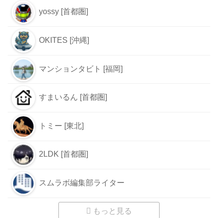
yossy [首都圏]
OKITES [沖縄]
マンションタビト [福岡]
すまいるん [首都圏]
トミー [東北]
2LDK [首都圏]
スムラボ編集部ライター
もっと見る