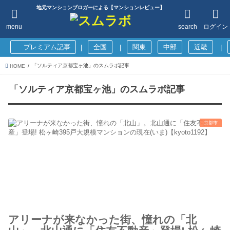
地元マンションブロガーによる【マンションレビュー】
menu
search
ログイン
プレミアム記事
全国
関東
中部
近畿
|
|
|
「ソルティア京都宝ヶ池」のスムラボ記事
HOME
「ソルティア京都宝ヶ池」のスムラボ記事
京都市
アリーナが来なかった街、憧れの「北