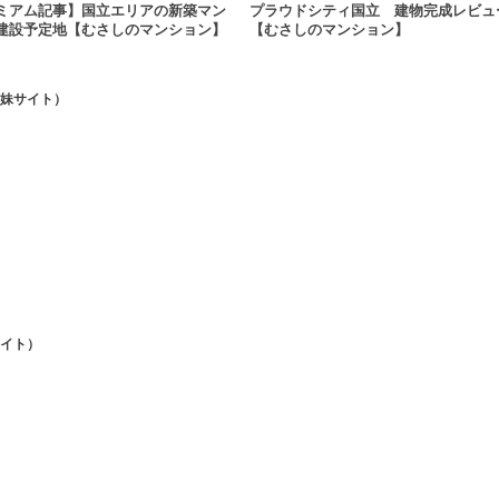
ミアム記事】国立エリアの新築マン
プラウドシティ国立 建物完成レビュ
建設予定地【むさしのマンション】
【むさしのマンション】
妹サイト）
イト）