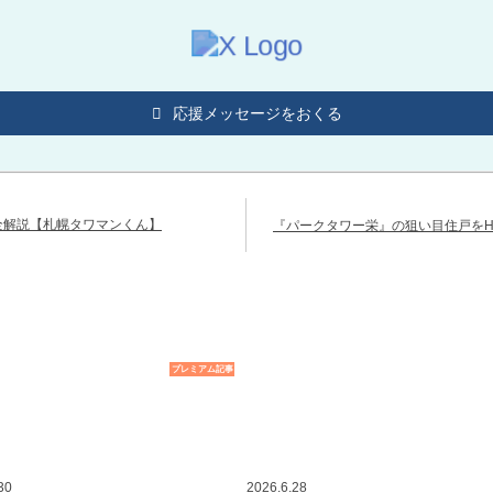
応援メッセージをおくる
全解説【札幌タワマンくん】
『パークタワー栄』の狙い目住戸を
プレミアム記事
30
2026.6.28