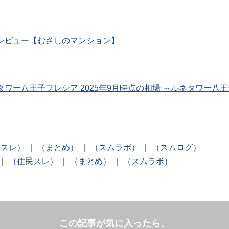
レビュー【むさしのマンション】
ワー八王子フレシア 2025年9月時点の相場 ～ルネタワー八
民スレ）
｜
（まとめ）
｜
（スムラボ）
｜
（スムログ）
｜
（住民スレ）
｜
（まとめ）
｜
（スムラボ）
この記事が気に入ったら、