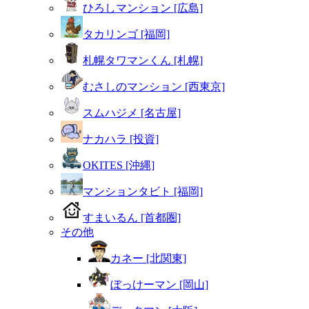
ひろしマンション [広島]
タカリンゴ [福岡]
札幌タワマンくん [札幌]
むさしのマンション [西東京]
スムハジメ [名古屋]
ナカハラ [投資]
OKITES [沖縄]
マンションタビト [福岡]
すまいるん [首都圏]
その他
カネー [北関東]
ぼっけーマン [岡山]