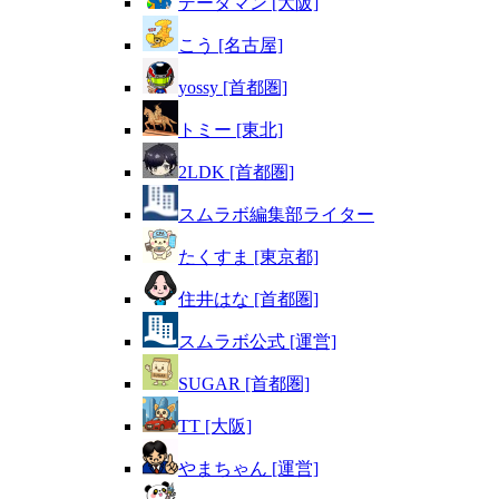
データマン [大阪]
こう [名古屋]
yossy [首都圏]
トミー [東北]
2LDK [首都圏]
スムラボ編集部ライター
たくすま [東京都]
住井はな [首都圏]
スムラボ公式 [運営]
SUGAR [首都圏]
TT [大阪]
やまちゃん [運営]