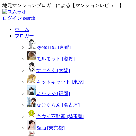
地元マンションブロガーによる【マンションレビュー】
ログイン
search
ホーム
ブロガー
kyoto1192 [京都]
モルモット [滋賀]
すごろく [大阪]
キットキャット [東京]
よかレジ [福岡]
なごぐらん [名古屋]
キウイ不動産 [埼玉県]
Sana [東京都]