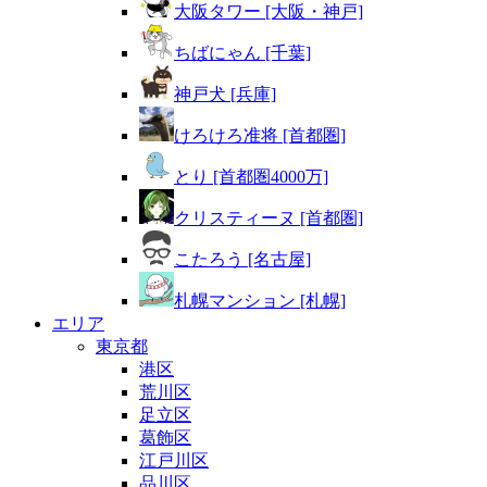
大阪タワー [大阪・神戸]
ちばにゃん [千葉]
神戸犬 [兵庫]
けろけろ准将 [首都圏]
とり [首都圏4000万]
クリスティーヌ [首都圏]
こたろう [名古屋]
札幌マンション [札幌]
エリア
東京都
港区
荒川区
足立区
葛飾区
江戸川区
品川区