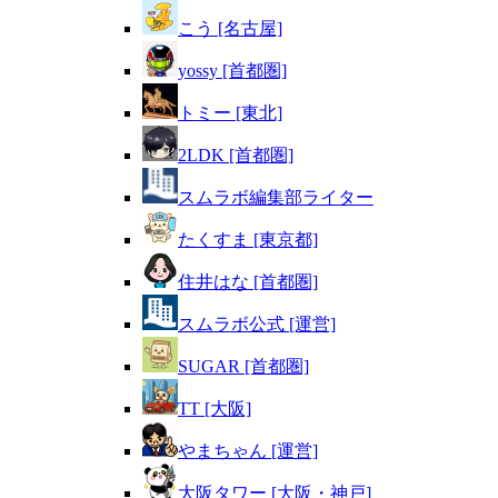
こう [名古屋]
yossy [首都圏]
トミー [東北]
2LDK [首都圏]
スムラボ編集部ライター
たくすま [東京都]
住井はな [首都圏]
スムラボ公式 [運営]
SUGAR [首都圏]
TT [大阪]
やまちゃん [運営]
大阪タワー [大阪・神戸]