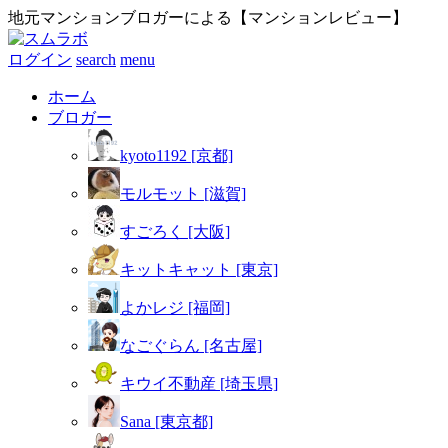
地元マンションブロガーによる【マンションレビュー】
ログイン
search
menu
ホーム
ブロガー
kyoto1192 [京都]
モルモット [滋賀]
すごろく [大阪]
キットキャット [東京]
よかレジ [福岡]
なごぐらん [名古屋]
キウイ不動産 [埼玉県]
Sana [東京都]