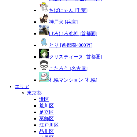
ちばにゃん [千葉]
神戸犬 [兵庫]
けろけろ准将 [首都圏]
とり [首都圏4000万]
クリスティーヌ [首都圏]
こたろう [名古屋]
札幌マンション [札幌]
エリア
東京都
港区
荒川区
足立区
葛飾区
江戸川区
品川区