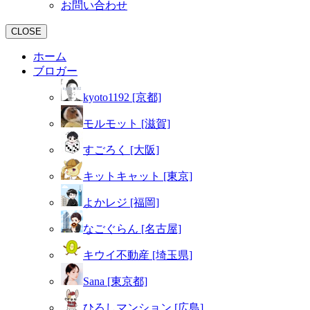
お問い合わせ
CLOSE
ホーム
ブロガー
kyoto1192 [京都]
モルモット [滋賀]
すごろく [大阪]
キットキャット [東京]
よかレジ [福岡]
なごぐらん [名古屋]
キウイ不動産 [埼玉県]
Sana [東京都]
ひろしマンション [広島]