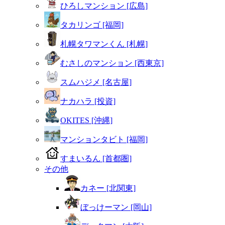
ひろしマンション [広島]
タカリンゴ [福岡]
札幌タワマンくん [札幌]
むさしのマンション [西東京]
スムハジメ [名古屋]
ナカハラ [投資]
OKITES [沖縄]
マンションタビト [福岡]
すまいるん [首都圏]
その他
カネー [北関東]
ぼっけーマン [岡山]