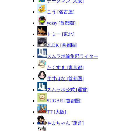
データマン [大阪]
こう [名古屋]
yossy [首都圏]
トミー [東北]
2LDK [首都圏]
スムラボ編集部ライター
たくすま [東京都]
住井はな [首都圏]
スムラボ公式 [運営]
SUGAR [首都圏]
TT [大阪]
やまちゃん [運営]