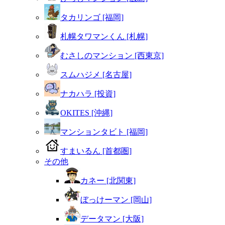
タカリンゴ [福岡]
札幌タワマンくん [札幌]
むさしのマンション [西東京]
スムハジメ [名古屋]
ナカハラ [投資]
OKITES [沖縄]
マンションタビト [福岡]
すまいるん [首都圏]
その他
カネー [北関東]
ぼっけーマン [岡山]
データマン [大阪]