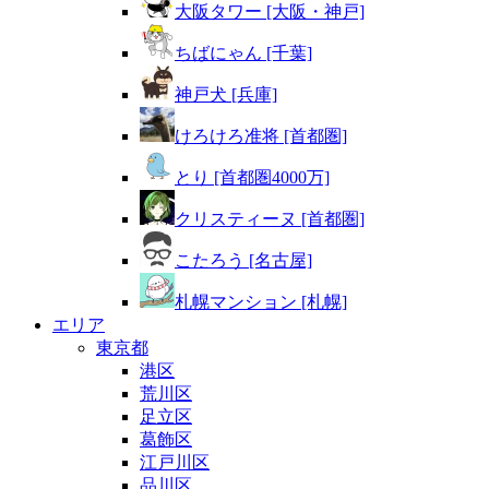
大阪タワー [大阪・神戸]
ちばにゃん [千葉]
神戸犬 [兵庫]
けろけろ准将 [首都圏]
とり [首都圏4000万]
クリスティーヌ [首都圏]
こたろう [名古屋]
札幌マンション [札幌]
エリア
東京都
港区
荒川区
足立区
葛飾区
江戸川区
品川区