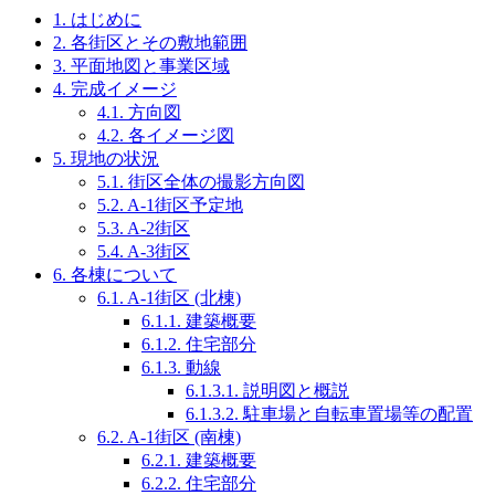
1.
はじめに
2.
各街区とその敷地範囲
3.
平面地図と事業区域
4.
完成イメージ
4.1.
方向図
4.2.
各イメージ図
5.
現地の状況
5.1.
街区全体の撮影方向図
5.2.
A-1街区予定地
5.3.
A-2街区
5.4.
A-3街区
6.
各棟について
6.1.
A-1街区 (北棟)
6.1.1.
建築概要
6.1.2.
住宅部分
6.1.3.
動線
6.1.3.1.
説明図と概説
6.1.3.2.
駐車場と自転車置場等の配置
6.2.
A-1街区 (南棟)
6.2.1.
建築概要
6.2.2.
住宅部分