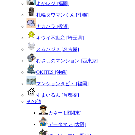
よかレジ [福岡]
札幌タワマンくん [札幌]
ナカハラ [投資]
キウイ不動産 [埼玉県]
スムハジメ [名古屋]
むさしのマンション [西東京]
OKITES [沖縄]
マンションタビト [福岡]
すまいるん [首都圏]
その他
カネー [北関東]
データマン [大阪]