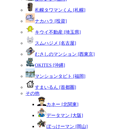
札幌タワマンくん [札幌]
ナカハラ [投資]
キウイ不動産 [埼玉県]
スムハジメ [名古屋]
むさしのマンション [西東京]
OKITES [沖縄]
マンションタビト [福岡]
すまいるん [首都圏]
その他
カネー [北関東]
データマン [大阪]
ぼっけーマン [岡山]