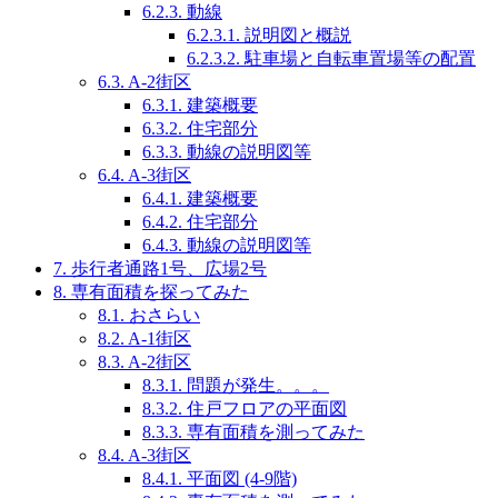
6.2.3.
動線
6.2.3.1.
説明図と概説
6.2.3.2.
駐車場と自転車置場等の配置
6.3.
A-2街区
6.3.1.
建築概要
6.3.2.
住宅部分
6.3.3.
動線の説明図等
6.4.
A-3街区
6.4.1.
建築概要
6.4.2.
住宅部分
6.4.3.
動線の説明図等
7.
歩行者通路1号、広場2号
8.
専有面積を探ってみた
8.1.
おさらい
8.2.
A-1街区
8.3.
A-2街区
8.3.1.
問題が発生。。。
8.3.2.
住戸フロアの平面図
8.3.3.
専有面積を測ってみた
8.4.
A-3街区
8.4.1.
平面図 (4-9階)