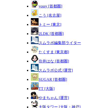
yossy [首都圏]
こう [名古屋]
トミー [東北]
2LDK [首都圏]
スムラボ編集部ライター
たくすま [東京都]
住井はな [首都圏]
スムラボ公式 [運営]
SUGAR [首都圏]
TT [大阪]
やまちゃん [運営]
大阪タワー [大阪・神戸]