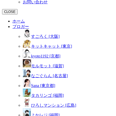
お問い合わせ
CLOSE
ホーム
ブロガー
すごろく [大阪]
キットキャット [東京]
kyoto1192 [京都]
モルモット [滋賀]
なごぐらん [名古屋]
Sana [東京都]
タカリンゴ [福岡]
ひろしマンション [広島]
よかレジ [福岡]