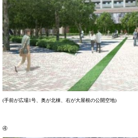
(手前が広場1号、奥が北棟、右が大屋根の公開空地)
④