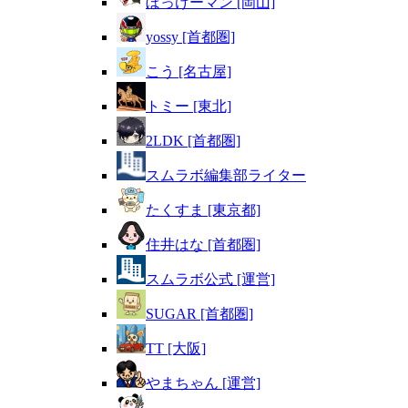
ぼっけーマン [岡山]
yossy [首都圏]
こう [名古屋]
トミー [東北]
2LDK [首都圏]
スムラボ編集部ライター
たくすま [東京都]
住井はな [首都圏]
スムラボ公式 [運営]
SUGAR [首都圏]
TT [大阪]
やまちゃん [運営]