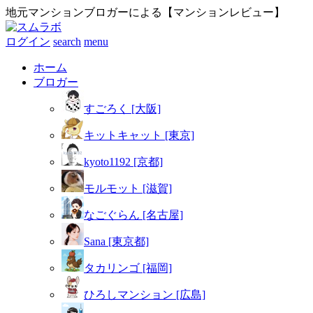
地元マンションブロガーによる【マンションレビュー】
ログイン
search
menu
ホーム
ブロガー
すごろく [大阪]
キットキャット [東京]
kyoto1192 [京都]
モルモット [滋賀]
なごぐらん [名古屋]
Sana [東京都]
タカリンゴ [福岡]
ひろしマンション [広島]