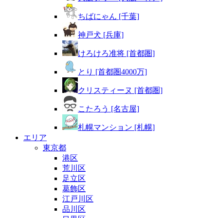
ちばにゃん [千葉]
神戸犬 [兵庫]
けろけろ准将 [首都圏]
とり [首都圏4000万]
クリスティーヌ [首都圏]
こたろう [名古屋]
札幌マンション [札幌]
エリア
東京都
港区
荒川区
足立区
葛飾区
江戸川区
品川区