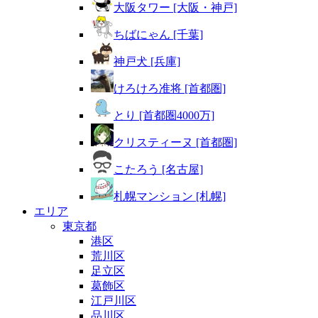
大阪タワー [大阪・神戸]
ちばにゃん [千葉]
神戸犬 [兵庫]
けろけろ准将 [首都圏]
とり [首都圏4000万]
クリスティーヌ [首都圏]
こたろう [名古屋]
札幌マンション [札幌]
エリア
東京都
港区
荒川区
足立区
葛飾区
江戸川区
品川区