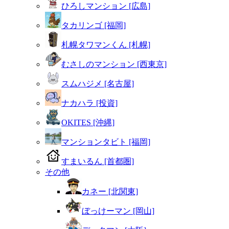
ひろしマンション [広島]
タカリンゴ [福岡]
札幌タワマンくん [札幌]
むさしのマンション [西東京]
スムハジメ [名古屋]
ナカハラ [投資]
OKITES [沖縄]
マンションタビト [福岡]
すまいるん [首都圏]
その他
カネー [北関東]
ぼっけーマン [岡山]