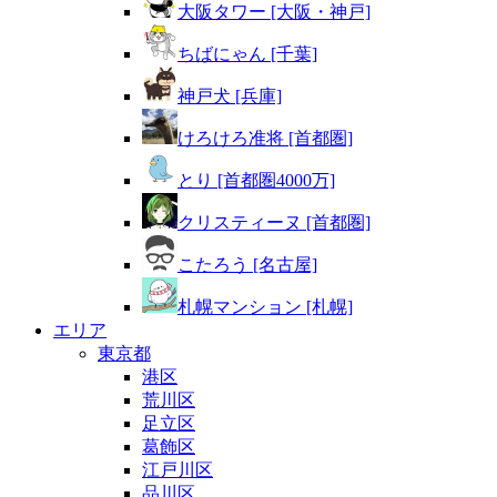
大阪タワー [大阪・神戸]
ちばにゃん [千葉]
神戸犬 [兵庫]
けろけろ准将 [首都圏]
とり [首都圏4000万]
クリスティーヌ [首都圏]
こたろう [名古屋]
札幌マンション [札幌]
エリア
東京都
港区
荒川区
足立区
葛飾区
江戸川区
品川区