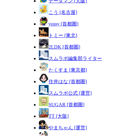
データマン [大阪]
こう [名古屋]
yossy [首都圏]
トミー [東北]
2LDK [首都圏]
スムラボ編集部ライター
たくすま [東京都]
住井はな [首都圏]
スムラボ公式 [運営]
SUGAR [首都圏]
TT [大阪]
やまちゃん [運営]