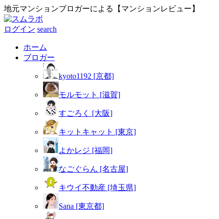
地元マンションブロガーによる【マンションレビュー】
ログイン
search
ホーム
ブロガー
kyoto1192 [京都]
モルモット [滋賀]
すごろく [大阪]
キットキャット [東京]
よかレジ [福岡]
なごぐらん [名古屋]
キウイ不動産 [埼玉県]
Sana [東京都]