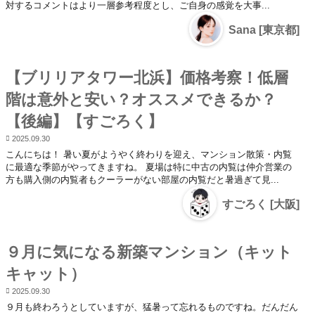
対するコメントはより一層参考程度とし、ご自身の感覚を大事...
Sana [東京都]
【ブリリアタワー北浜】価格考察！低層
階は意外と安い？オススメできるか？
【後編】【すごろく】
2025.09.30
こんにちは！ 暑い夏がようやく終わりを迎え、マンション散策・内覧
に最適な季節がやってきますね。 夏場は特に中古の内覧は仲介営業の
方も購入側の内覧者もクーラーがない部屋の内覧だと暑過ぎて見...
すごろく [大阪]
９月に気になる新築マンション（キット
キャット）
2025.09.30
９月も終わろうとしていますが、猛暑って忘れるものですね。だんだん