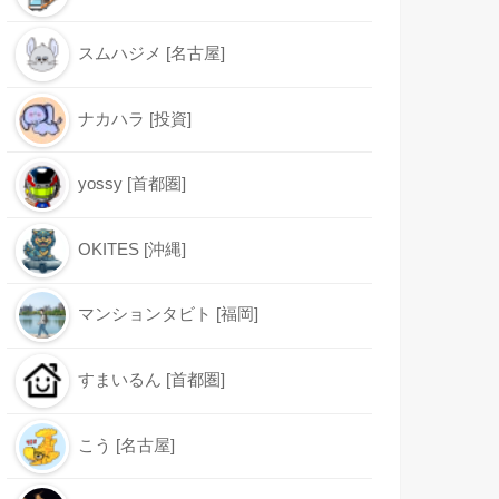
スムハジメ [名古屋]
ナカハラ [投資]
yossy [首都圏]
OKITES [沖縄]
マンションタビト [福岡]
すまいるん [首都圏]
こう [名古屋]