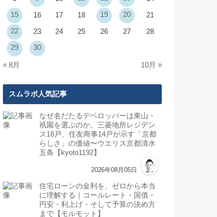
15
19
20
16
17
18
21
22
23
24
25
26
27
28
29
30
« 8月
10月 »
スムラボ人気記事
なぜ名だたるデベロッパーは東山・
祇園を選ぶのか。三菱地所レジデン
ス16戸、住友商事14戸が示す「京都
らしさ」の価値〜ウエリス京都清水
五条【kyoto1192】
2026年08月05日
住宅ローンの金利を、ゼロから本当
に理解する｜コールレート・国債・
円安・利上げ・そして予算の決め方
まで【モルモット】