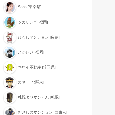
Sana [東京都]
タカリンゴ [福岡]
ひろしマンション [広島]
よかレジ [福岡]
キウイ不動産 [埼玉県]
カネー [北関東]
札幌タワマンくん [札幌]
むさしのマンション [西東京]