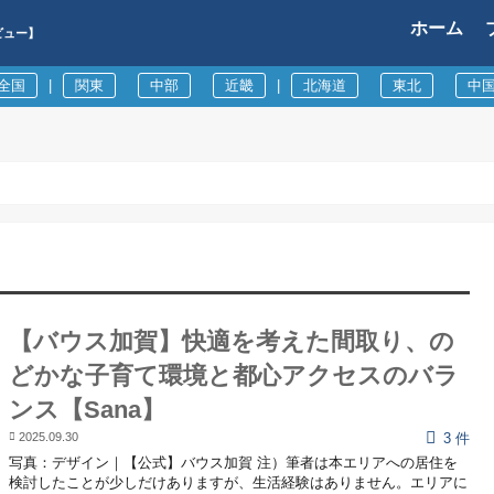
ホーム
ビュー】
全国
|
関東
中部
近畿
|
北海道
東北
中
【バウス加賀】快適を考えた間取り、の
どかな子育て環境と都心アクセスのバラ
ンス【Sana】
2025.09.30
3 件
写真：デザイン｜【公式】バウス加賀 注）筆者は本エリアへの居住を
検討したことが少しだけありますが、生活経験はありません。エリアに