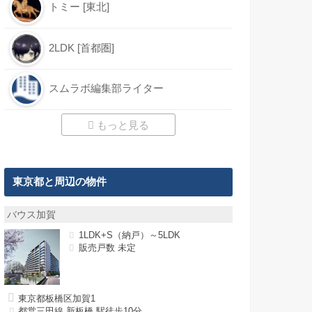
トミー [東北]
2LDK [首都圏]
スムラボ編集部ライター
もっと見る
東京都と周辺の物件
バウス加賀
1LDK+S（納戸）～5LDK
販売戸数 未定
東京都板橋区加賀1
都営三田線 新板橋 駅徒歩10分