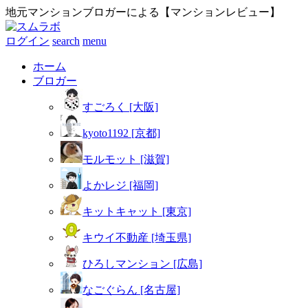
地元マンションブロガーによる【マンションレビュー】
ログイン
search
menu
ホーム
ブロガー
すごろく [大阪]
kyoto1192 [京都]
モルモット [滋賀]
よかレジ [福岡]
キットキャット [東京]
キウイ不動産 [埼玉県]
ひろしマンション [広島]
なごぐらん [名古屋]