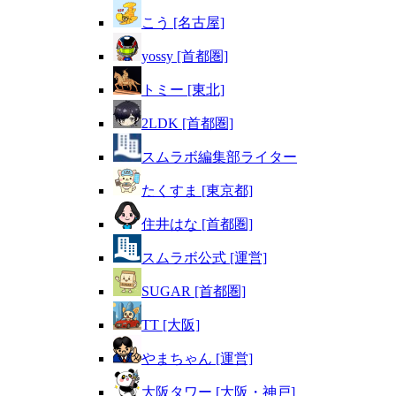
こう [名古屋]
yossy [首都圏]
トミー [東北]
2LDK [首都圏]
スムラボ編集部ライター
たくすま [東京都]
住井はな [首都圏]
スムラボ公式 [運営]
SUGAR [首都圏]
TT [大阪]
やまちゃん [運営]
大阪タワー [大阪・神戸]