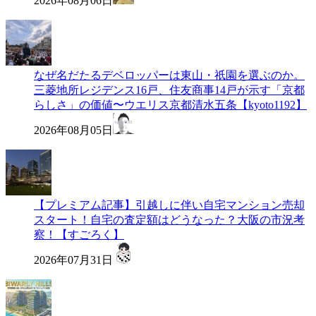
2026年08月06日
なぜ名だたるデベロッパーは東山・祇園を選ぶのか。
三菱地所レジデンス16戸、住友商事14戸が示す「京都
らしさ」の価値〜ウエリス京都清水五条【kyoto1192】
2026年08月05日
【プレミアム記事】引越しに伴い自宅マンション売却
スタート！自宅の査定額はどうなった？大阪の市況考
察！【すごろく】
2026年07月31日