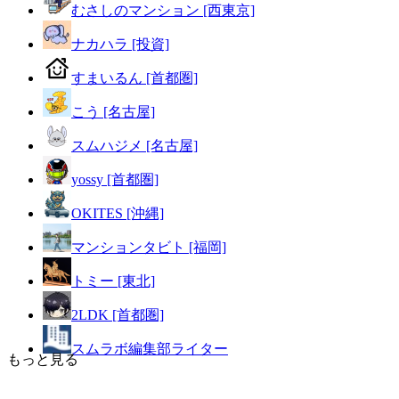
むさしのマンション [西東京]
ナカハラ [投資]
すまいるん [首都圏]
こう [名古屋]
スムハジメ [名古屋]
yossy [首都圏]
OKITES [沖縄]
マンションタビト [福岡]
トミー [東北]
2LDK [首都圏]
スムラボ編集部ライター
もっと見る