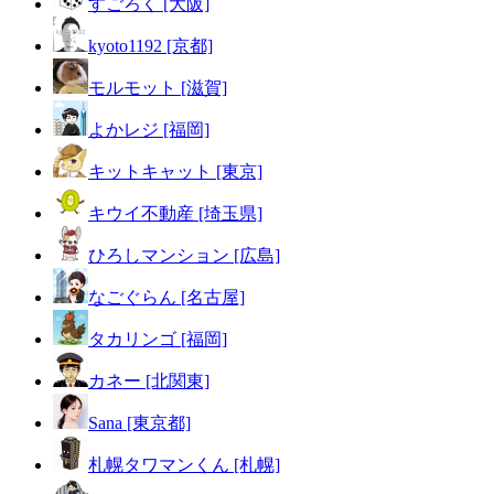
すごろく [大阪]
kyoto1192 [京都]
モルモット [滋賀]
よかレジ [福岡]
キットキャット [東京]
キウイ不動産 [埼玉県]
ひろしマンション [広島]
なごぐらん [名古屋]
タカリンゴ [福岡]
カネー [北関東]
Sana [東京都]
札幌タワマンくん [札幌]