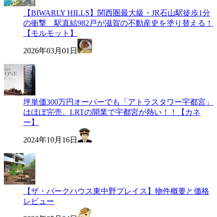
【BIWARLY HILLS】関西圏最大級・JR石山駅徒歩1分
の衝撃 駅直結982戸が滋賀の不動産史を塗り替える！
【モルモット】
2026年03月01日
坪単価300万円オーバーでも「アトラスタワー宇都宮」
はほぼ完売。LRTの開業で宇都宮が熱い！！【カネ
ー】
2024年10月16日
【ザ・パークハウス東中野プレイス】物件概要と価格
レビュー