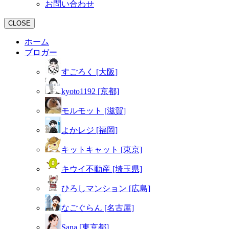
お問い合わせ
CLOSE
ホーム
ブロガー
すごろく [大阪]
kyoto1192 [京都]
モルモット [滋賀]
よかレジ [福岡]
キットキャット [東京]
キウイ不動産 [埼玉県]
ひろしマンション [広島]
なごぐらん [名古屋]
Sana [東京都]