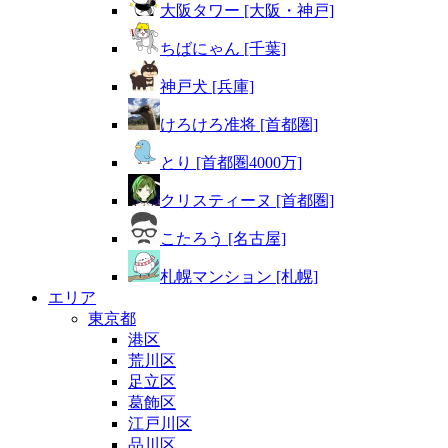
大阪タワー [大阪・神戸]
ちばにゃん [千葉]
神戸犬 [兵庫]
けろけろ准将 [首都圏]
とり [首都圏4000万]
クリスティーヌ [首都圏]
こたろう [名古屋]
札幌マンション [札幌]
エリア
東京都
港区
荒川区
足立区
葛飾区
江戸川区
品川区