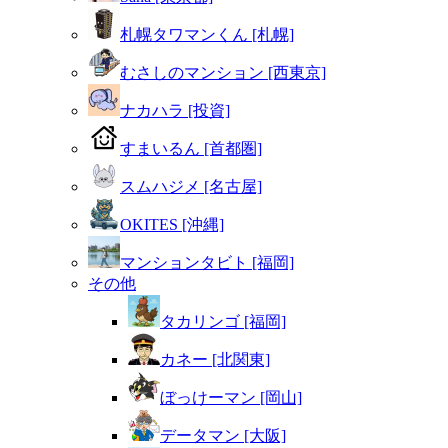
札幌タワマンくん [札幌]
むさしのマンション [西東京]
ナカハラ [投資]
すまいるん [首都圏]
スムハジメ [名古屋]
OKITES [沖縄]
マンションタビト [福岡]
その他
タカリンゴ [福岡]
カネー [北関東]
ぼっけーマン [岡山]
データマン [大阪]