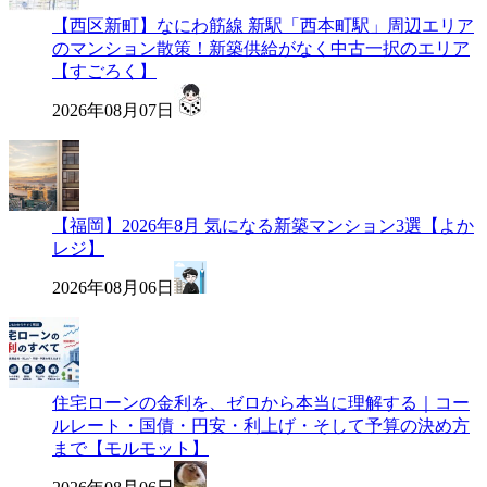
【西区新町】なにわ筋線 新駅「西本町駅」周辺エリア
のマンション散策！新築供給がなく中古一択のエリア
【すごろく】
2026年08月07日
【福岡】2026年8月 気になる新築マンション3選【よか
レジ】
2026年08月06日
住宅ローンの金利を、ゼロから本当に理解する｜コー
ルレート・国債・円安・利上げ・そして予算の決め方
まで【モルモット】