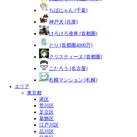
ちばにゃん [千葉]
神戸犬 [兵庫]
けろけろ准将 [首都圏]
とり [首都圏4000万]
クリスティーヌ [首都圏]
こたろう [名古屋]
札幌マンション [札幌]
エリア
東京都
港区
荒川区
足立区
葛飾区
江戸川区
品川区