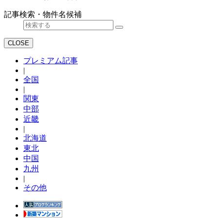
記事検索・物件名候補
CLOSE
プレミアム記事
|
全国
|
関東
中部
近畿
|
北海道
東北
中国
九州
|
その他