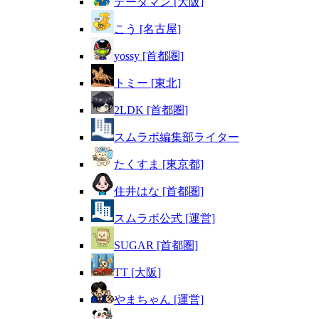
データマン [大阪]
こう [名古屋]
yossy [首都圏]
トミー [東北]
2LDK [首都圏]
スムラボ編集部ライター
たくすま [東京都]
住井はな [首都圏]
スムラボ公式 [運営]
SUGAR [首都圏]
TT [大阪]
やまちゃん [運営]