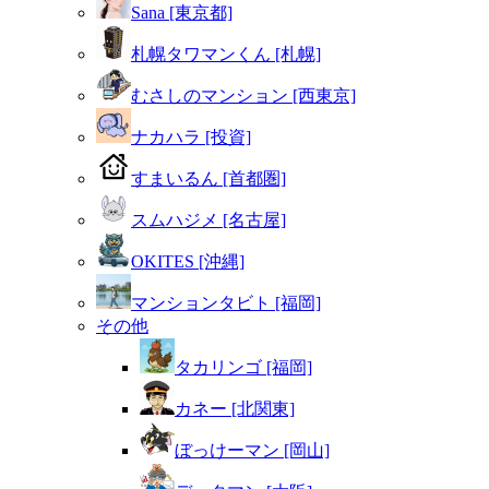
Sana [東京都]
札幌タワマンくん [札幌]
むさしのマンション [西東京]
ナカハラ [投資]
すまいるん [首都圏]
スムハジメ [名古屋]
OKITES [沖縄]
マンションタビト [福岡]
その他
タカリンゴ [福岡]
カネー [北関東]
ぼっけーマン [岡山]