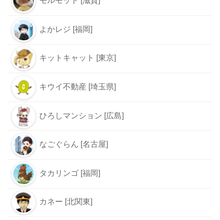
モルモット [滋賀]
よかレジ [福岡]
キットキャット [東京]
キウイ不動産 [埼玉県]
ひろしマンション [広島]
なごぐらん [名古屋]
タカリンゴ [福岡]
カネー [北関東]