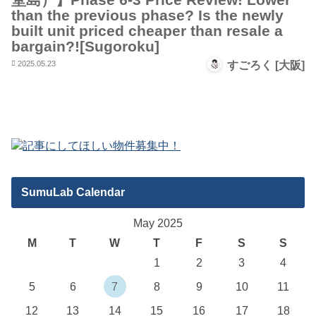
than the previous phase? Is the newly
built unit priced cheaper than resale a
bargain?![Sugoroku]
2025.05.23
すごろく [大阪]
SumuLab Calendar
May 2025
M
T
W
T
F
S
S
1
2
3
4
5
6
7
8
9
10
11
12
13
14
15
16
17
18