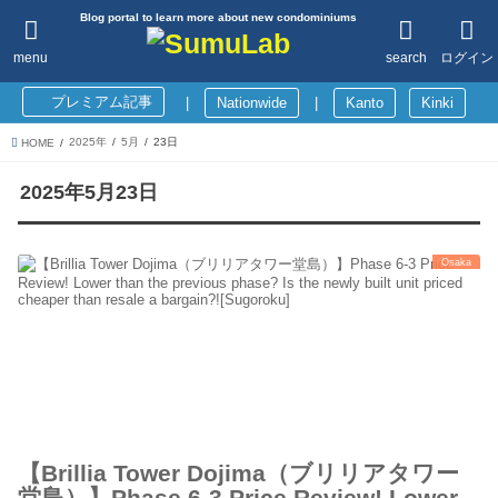
Blog portal to learn more about new condominiums
menu
search
ログイン
プレミアム記事
|
Nationwide
|
Kanto
Kinki
2025年
5月
23日
HOME
2025年5月23日
Osaka
【Brillia Tower Dojima（ブリリアタワー
堂島）】Phase 6-3 Price Review! Lower