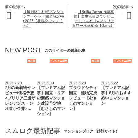
【最新版】札幌マンショ
【Brillia Tower 浅草柳
ンマーケット完全解説ve
橋】実生活目線でレビュ
r.2025【札幌タワマンく
ーしてみた｜#ブリリア
ん】
タワー浅草柳橋【Sana】
NEW POST
このライターの最新記事
東京都
プレミアム記事
東京都
プレミアム記事
2026.7.23
2026.6.30
2026.6.28
2026.6.22
7月の新着物件レ
【プレミアム記
プラウドシティ
【プレミアム記
ビュー/価格予想
事】国立エリア
国立 建物完成
事】6月のおすす
<ブリリア三鷹ザ
の新築マンショ
レビュー【むさ
め中古マンショ
レジデンス・ジ
ン建設予定地
しのマンショ
ン
オ東小金井>…
【むさしのマン
ン】
ション】
スムログ最新記事
マンションブログ（姉妹サイト）