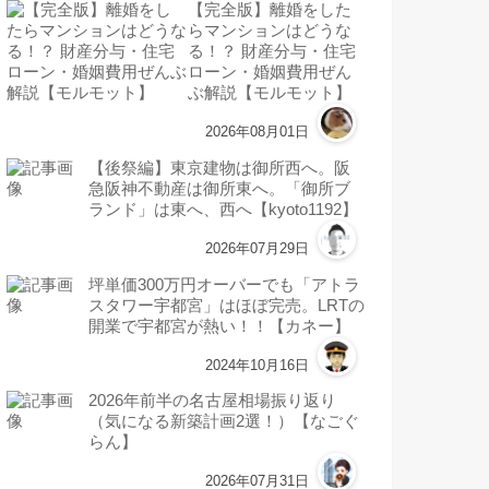
【完全版】離婚をした
らマンションはどうな
る！？ 財産分与・住宅
ローン・婚姻費用ぜん
ぶ解説【モルモット】
2026年08月01日
【後祭編】東京建物は御所西へ。阪
急阪神不動産は御所東へ。「御所ブ
ランド」は東へ、西へ【kyoto1192】
2026年07月29日
坪単価300万円オーバーでも「アトラ
スタワー宇都宮」はほぼ完売。LRTの
開業で宇都宮が熱い！！【カネー】
2024年10月16日
2026年前半の名古屋相場振り返り
（気になる新築計画2選！）【なごぐ
らん】
2026年07月31日