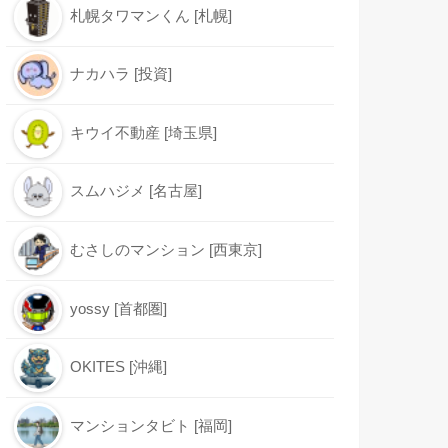
札幌タワマンくん [札幌]
ナカハラ [投資]
キウイ不動産 [埼玉県]
スムハジメ [名古屋]
むさしのマンション [西東京]
yossy [首都圏]
OKITES [沖縄]
マンションタビト [福岡]