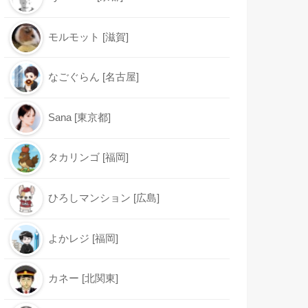
モルモット [滋賀]
なごぐらん [名古屋]
Sana [東京都]
タカリンゴ [福岡]
ひろしマンション [広島]
よかレジ [福岡]
カネー [北関東]