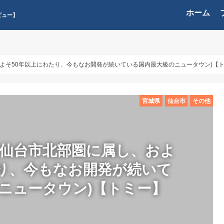
ホーム
ビュー】
およそ50年以上にわたり、今もなお開発が続いている国内最大級のニュータウン)【
宮城県
仙台市
その他
(仙台市北部圏に属し、およ
たり、今もなお開発が続いて
ニュータウン)【トミー】