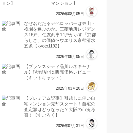
マンション】
2026年08月05日
なぜ名だたるデベロッパーは東山・
祇園を選ぶのか。三菱地所レジデン
ス16戸、住友商事14戸が示す「京都
らしさ」の価値〜ウエリス京都清水
五条【kyoto1192】
2026年08月05日
【ブランズシティ品川ルネキャナ
ル】現地訪問＆販売価格レビュー
（キットキャット）
2025年03月20日
【プレミアム記事】引越しに伴い自
宅マンション売却スタート！自宅の
査定額はどうなった？大阪の市況考
察！【すごろく】
2026年07月31日