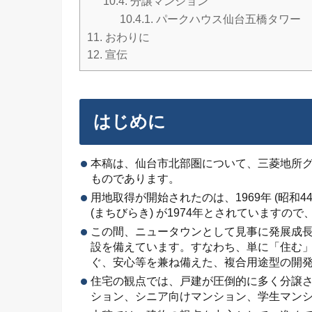
10.4.
分譲マンション
10.4.1.
パークハウス仙台五橋タワー
11.
おわりに
12.
宣伝
はじめに
本稿は、仙台市北部圏について、三菱地所
ものであります。
用地取得が開始されたのは、1969年 (昭和
(まちびらき) が1974年とされていますの
この間、ニュータウンとして見事に発展成
設を備えています。すなわち、単に「住む
ぐ、安心等を兼ね備えた、複合用途型の開発
住宅の観点では、戸建が圧倒的に多く分譲
ション、シニア向けマンション、学生マン