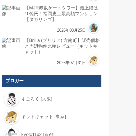
【MJR赤坂ゲートタワー】最上階は
10億円！福岡史上最高額マンション
【タカリンゴ】
2026年03月25日
【Brillia (ブリリア) 方南町】販売価格
と周辺物件比較レビュー（キットキ
ャット）
2026年07月31日
ブロガー
すごろく [大阪]
キットキャット [東京]
kyoto1192 [京都]