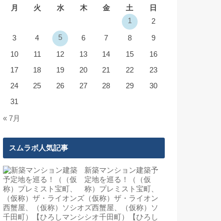
月
火
水
木
金
土
日
1
2
5
3
4
6
7
8
9
10
11
12
13
14
15
16
17
18
19
20
21
22
23
24
25
26
27
28
29
30
31
« 7月
スムラボ人気記事
新築マンション建築予
定地を巡る！（（仮
称）プレミスト宝町、
（仮称）ザ・ライオン
ズ西蟹屋、（仮称）ソ
シオ千田町）【ひろし