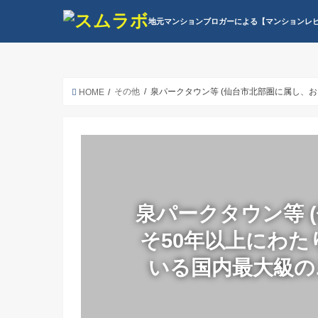
地元マンションブロガーによる【マンションレ
その他
泉パークタウン等 (仙台市北部圏に属し、
HOME
泉パークタウン等 
そ50年以上にわ
いる国内最大級の