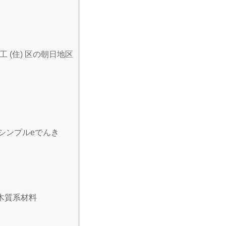
 (住) 区の朝日地区
 シンプルeでんき
r): 木質系材料