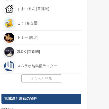
すまいるん [首都圏]
こう [名古屋]
トミー [東北]
2LDK [首都圏]
スムラボ編集部ライター
もっと見る
宮城県と周辺の物件
全てチェック