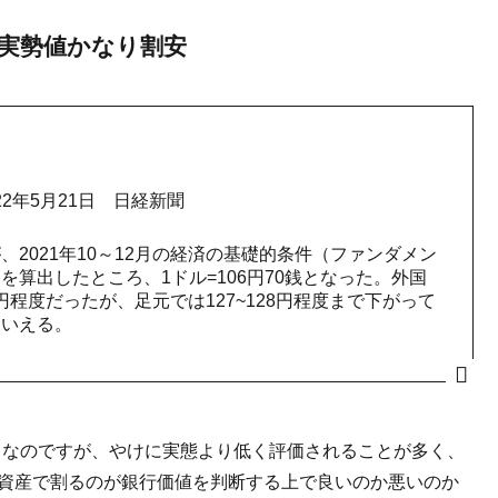
 実勢値かなり割安
22年5月21日 日経新聞
2021年10～12月の経済の基礎的条件（ファンダメン
算出したところ、1ドル=106円70銭となった。外国
4円程度だったが、足元では127~128円程度まで下がって
といえる。
うなのですが、やけに実態より低く評価されることが多く、
純資産で割るのが銀行価値を判断する上で良いのか悪いのか