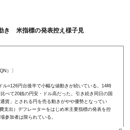
小動き 米指標の発表控え様子見
NQN）〕
ル=126円台後半で小幅な値動きが続いている。14時
点と比べて20銭の円安・ドル高だった。引き続き同日の国
ク通貨」とされる円を売る動きがやや優勢となってい
人消費支出）デフレーターをはじめ米主要指標の発表を控
市場参加者は限られている。