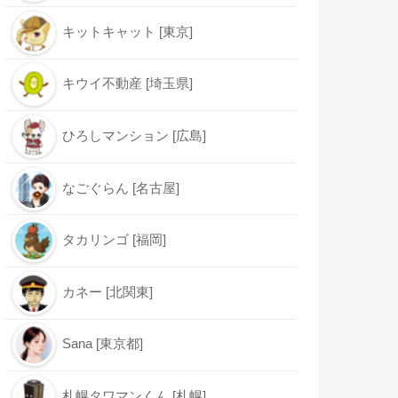
キットキャット [東京]
キウイ不動産 [埼玉県]
ひろしマンション [広島]
なごぐらん [名古屋]
タカリンゴ [福岡]
カネー [北関東]
Sana [東京都]
札幌タワマンくん [札幌]