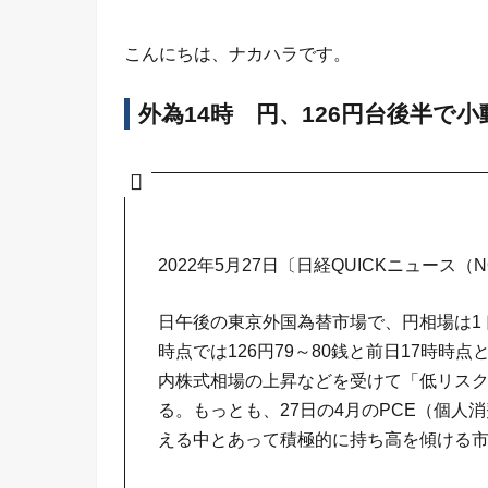
こんにちは、ナカハラです。
外為14時 円、126円台後半で
2022年5月27日〔日経QUICKニュース（
日午後の東京外国為替市場で、円相場は1ド
時点では126円79～80銭と前日17時時
内株式相場の上昇などを受けて「低リス
る。もっとも、27日の4月のPCE（個
える中とあって積極的に持ち高を傾ける