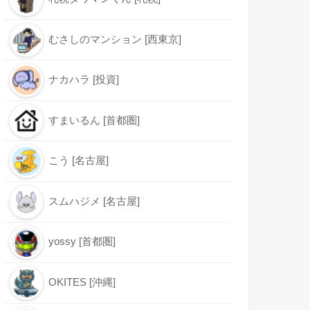
むさしのマンション [西東京]
ナカハラ [投資]
すまいるん [首都圏]
こう [名古屋]
スムハジメ [名古屋]
yossy [首都圏]
OKITES [沖縄]