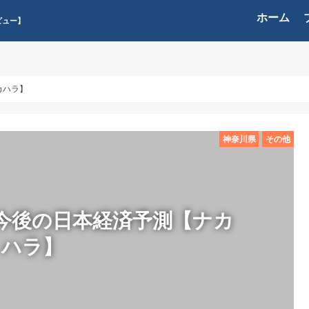
ホーム
ビュー】
カハラ】
神奈川県
その他
今後の日本経済予測【ナカ
ハラ】