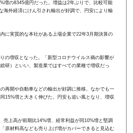
5%増の8345億円だった。増益は2年ぶりで、比較可能
調な海外経済にけん引され輸出が好調で、円安により輸
内に実質的な本社がある上場企業で22年3月期決算の
3年ぶりの増収となった。「新型コロナウイルス禍の影響が
銀総研）といい、製造業ではすべての業種で増収だっ
資の再開や自動車などの輸出が好調に推移。なかでも一
は同15%増と大きく伸びた。円安も追い風となり、増収
、売上高が前期比14%増、経常利益が同10%増と堅調
い「原材料高なども売り上げ増がカバーできると見込む