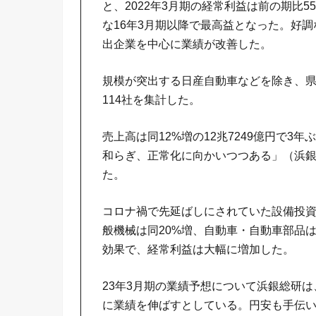
と、2022年3月期の経常利益は前の期比5
な16年3月期以降で最高益となった。好
出企業を中心に業績が改善した。
規模が突出する日産自動車などを除き、県
114社を集計した。
売上高は同12%増の12兆7249億円で
和らぎ、正常化に向かいつつある」（浜
た。
コロナ禍で先延ばしにされていた設備投
般機械は同20%増、自動車・自動車部品
効果で、経常利益は大幅に増加した。
23年3月期の業績予想について浜銀総研は
に業績を伸ばすとしている。円安も手伝