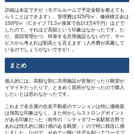
詳細は未定ですが（モデルルームで予定金額を教えても
らうことはできます）、管理費は325円/㎡、修繕積立金は
150円/㎡（Cタイプ 71.3㎡換算で合計3万4千円）ほどで
したので、それほど高額という印象はなかったです。た
だ、巡回管理かつ、特筆する共用施設もないので、サー
ビスから考えれば割高とも言えます（人件費が高騰して
いるのでしょうがないですが）。
まとめ
個人的には、高額な割に共用施設が皆無だったり眺望が
イマイチだったりで、ときめく箇所がなかったので購入
したいとは思わなかったです。
これまで名古屋の住友不動産のマンションは特に価格面
は強気な印象はなく、また何かしらストロングポイント
がある印象だった（前作の「シティタワー名駅那古野で
あれば恒久的に抜け感のある眺望」）ので特に残念に感
じました。なので、せめて一階に住戸を削ってワークブ