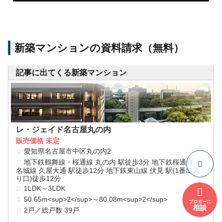
新築マンションの資料請求（無料）
記事に出てくる新築マンション
レ・ジェイド名古屋丸の内
販売価格 未定
愛知県名古屋市中区丸の内2
地下鉄鶴舞線・桜通線 丸の内 駅徒歩3分 地下鉄桜通線・
名城線 久屋大通 駅徒歩12分 地下鉄東山線 伏見 駅(1番出入
り口)徒歩12分
1LDK～3LDK
50.65m<sup>2</sup>～80.08m<sup>2</sup>
ブロガーに
相談
2戸／総戸数 39戸