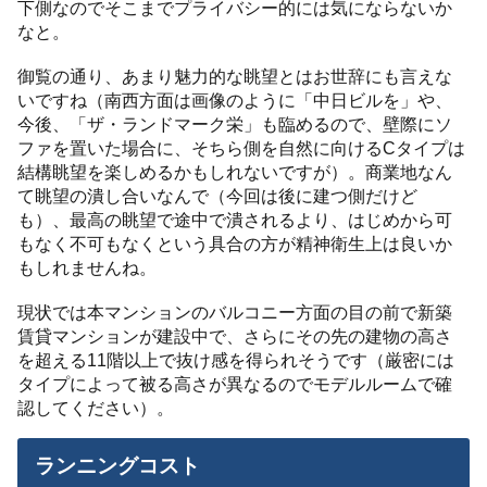
下側なのでそこまでプライバシー的には気にならないか
なと。
御覧の通り、あまり魅力的な眺望とはお世辞にも言えな
いですね（南西方面は画像のように「中日ビルを」や、
今後、「ザ・ランドマーク栄」も臨めるので、壁際にソ
ファを置いた場合に、そちら側を自然に向けるCタイプは
結構眺望を楽しめるかもしれないですが）。商業地なん
て眺望の潰し合いなんで（今回は後に建つ側だけど
も）、最高の眺望で途中で潰されるより、はじめから可
もなく不可もなくという具合の方が精神衛生上は良いか
もしれませんね。
現状では本マンションのバルコニー方面の目の前で新築
賃貸マンションが建設中で、さらにその先の建物の高さ
を超える11階以上で抜け感を得られそうです（厳密には
タイプによって被る高さが異なるのでモデルルームで確
認してください）。
ランニングコスト