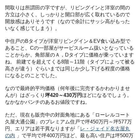
間取りは所謂田の字ですが、リビングインと洋室の間の
方立は小さく、しっかりと開口部が広く取れているので
開放感はありそうです（なので余計にサッシ高がもった
いなく感じてしまう）。
中住戸のBタイプが洋室リビングイン＆EV食い込み型で
あること、Cの一部屋がサービスルーム扱いとなっている
ことからか、角部屋のＡ，Dタイプに価格が乗っています
ね。 前建てを超えてくる8階～11階（タイプによって被る
高さが違う）ぐらいまでは同じか少し下げる程度の価格
になるとのことでした。
なので最終的平均価格（何年後に完売するかわかりませ
んが）はざっくり
坪420～430万円
ほどになるでしょう。
なかなかパンチのあるお値段ですね。
ただ、現在も販売中の対面角地にある「ローレルコート
久屋大通公園」のプレミアム住戸で坪450万円～坪577万
円、エリアは若干異なりますが「
レ・ジェイド名古屋丸
の内
」で平均で坪400万円ほど、最も高い住戸は坪500万