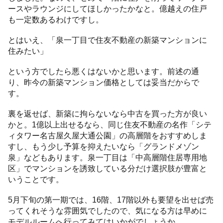
ースやラウンジにしてほしかったかなと。億越えの住戸
も一定数あるわけですし。
とはいえ、「泉一丁目で住友不動産の新築マンションに
住みたい」
という方でしたら悪くはないかと思います。前述の通
り、昨今の新築マンション価格としては妥当だからで
す。
裏を返せば、新築に拘らないなら中古を買った方が良い
かと。1億以上出せるなら、同じ住友不動産の名作「シテ
ィタワー名古屋久屋大通公園」の高層階をおすすめしま
すし、もう少し予算を抑えたいなら「グランドメゾン
泉」などもあります。泉一丁目は「中高層階住居専用地
区」でマンションを誘致している分だけ選択肢が豊富と
いうことです。
5月下旬の第一期では、16階、17階以外も要望を出せば売
ってくれそうな雰囲気でしたので、気になる方は早めに
モデルルームへ行ってみてはいかがでしょうか。