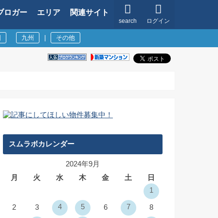
ブロガー
エリア
関連サイト
search
ログイン
国
九州
|
その他
スムラボカレンダー
2024年9月
月
火
水
木
金
土
日
1
4
5
7
2
3
6
8