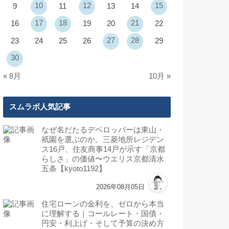
10
12
15
9
11
13
14
17
18
21
16
19
20
22
27
28
23
24
25
26
29
30
« 8月
10月 »
スムラボ人気記事
なぜ名だたるデベロッパーは東山・
祇園を選ぶのか。三菱地所レジデン
ス16戸、住友商事14戸が示す「京都
らしさ」の価値〜ウエリス京都清水
五条【kyoto1192】
2026年08月05日
住宅ローンの金利を、ゼロから本当
に理解する｜コールレート・国債・
円安・利上げ・そして予算の決め方