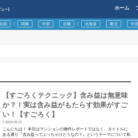
ホーム
ビュー】
全国
|
関東
中部
近畿
|
北海道
東北
中
【すごろくテクニック】含み益は無意味
か？！実は含み益がもたらす効果がすご
い！【すごろく】
2024.09.21
こんにちは！ 本日はマンションの物件レポートではなく、タイトルに
ある通り『含み益ってぶっちゃけどうなの？』というテーマについて私