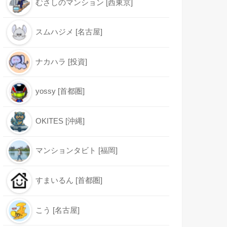
むさしのマンション [西東京]
スムハジメ [名古屋]
ナカハラ [投資]
yossy [首都圏]
OKITES [沖縄]
マンションタビト [福岡]
すまいるん [首都圏]
こう [名古屋]