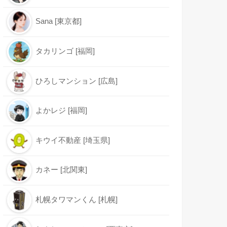
Sana [東京都]
タカリンゴ [福岡]
ひろしマンション [広島]
よかレジ [福岡]
キウイ不動産 [埼玉県]
カネー [北関東]
札幌タワマンくん [札幌]