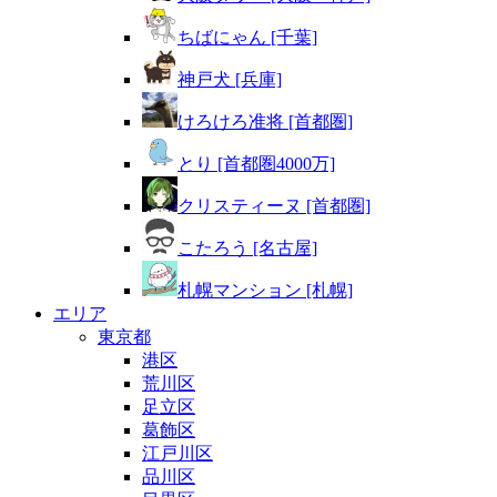
ちばにゃん [千葉]
神戸犬 [兵庫]
けろけろ准将 [首都圏]
とり [首都圏4000万]
クリスティーヌ [首都圏]
こたろう [名古屋]
札幌マンション [札幌]
エリア
東京都
港区
荒川区
足立区
葛飾区
江戸川区
品川区