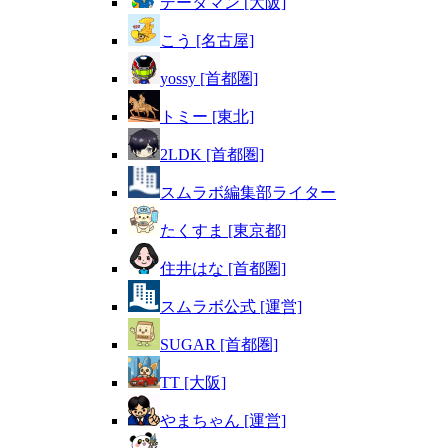
データマン [大阪]
こう [名古屋]
yossy [首都圏]
トミー [東北]
2LDK [首都圏]
スムラボ編集部ライター
たくすま [東京都]
住井はな [首都圏]
スムラボ公式 [運営]
SUGAR [首都圏]
TT [大阪]
やまちゃん [運営]