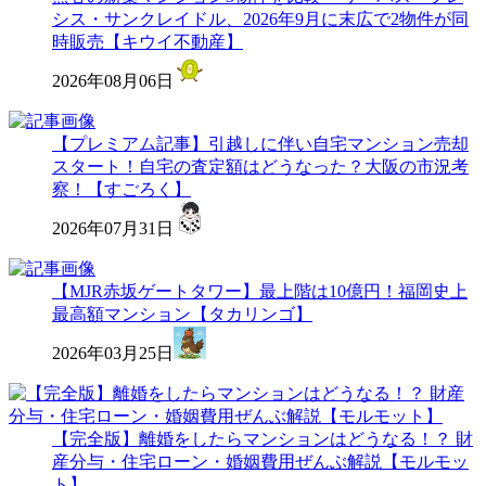
シス・サンクレイドル、2026年9月に末広で2物件が同
時販売【キウイ不動産】
2026年08月06日
【プレミアム記事】引越しに伴い自宅マンション売却
スタート！自宅の査定額はどうなった？大阪の市況考
察！【すごろく】
2026年07月31日
【MJR赤坂ゲートタワー】最上階は10億円！福岡史上
最高額マンション【タカリンゴ】
2026年03月25日
【完全版】離婚をしたらマンションはどうなる！？ 財
産分与・住宅ローン・婚姻費用ぜんぶ解説【モルモッ
ト】