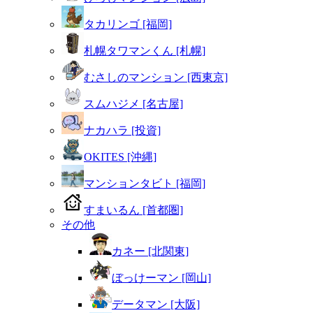
タカリンゴ [福岡]
札幌タワマンくん [札幌]
むさしのマンション [西東京]
スムハジメ [名古屋]
ナカハラ [投資]
OKITES [沖縄]
マンションタビト [福岡]
すまいるん [首都圏]
その他
カネー [北関東]
ぼっけーマン [岡山]
データマン [大阪]