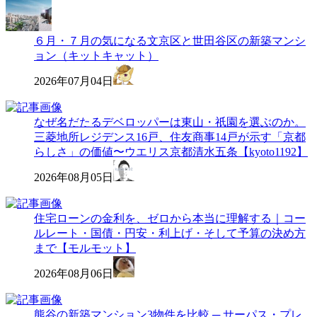
６月・７月の気になる文京区と世田谷区の新築マンシ
ョン（キットキャット）
2026年07月04日
なぜ名だたるデベロッパーは東山・祇園を選ぶのか。
三菱地所レジデンス16戸、住友商事14戸が示す「京都
らしさ」の価値〜ウエリス京都清水五条【kyoto1192】
2026年08月05日
住宅ローンの金利を、ゼロから本当に理解する｜コー
ルレート・国債・円安・利上げ・そして予算の決め方
まで【モルモット】
2026年08月06日
熊谷の新築マンション3物件を比較 ─ サーパス・プレ