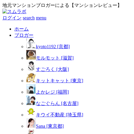
地元マンションブロガーによる【マンションレビュー】
ログイン
search
menu
ホーム
ブロガー
kyoto1192 [京都]
モルモット [滋賀]
すごろく [大阪]
キットキャット [東京]
よかレジ [福岡]
なごぐらん [名古屋]
キウイ不動産 [埼玉県]
Sana [東京都]