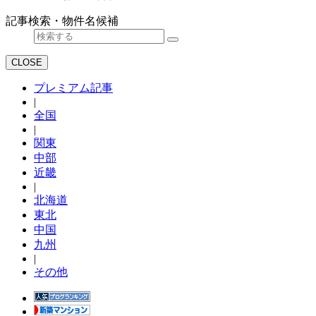
記事検索・物件名候補
CLOSE
プレミアム記事
|
全国
|
関東
中部
近畿
|
北海道
東北
中国
九州
|
その他