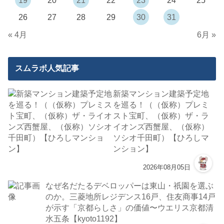
19
20
21
22
23
24
25
26
27
28
29
30
31
« 4月
6月 »
スムラボ人気記事
新築マンション建築予定地
を巡る！（（仮称）プレミ
スト宝町、（仮称）ザ・ラ
イオンズ西蟹屋、（仮称）
ソシオ千田町）【ひろしマ
ンション】
2026年08月05日
なぜ名だたるデベロッパーは東山・祇園を選ぶ
のか。三菱地所レジデンス16戸、住友商事14戸
が示す「京都らしさ」の価値〜ウエリス京都清
水五条【kyoto1192】