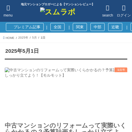
地元マンションブロガーによる【マンションレビュー】
menu
search
ログイン
プレミアム記事
全国
関東
中部
近畿
|
|
|
2025年
5月
1日
HOME
2025年5月1日
滋賀県
中古マンションのリフォームって実際いく
らかかるの？予算計画をしっかり立てよ