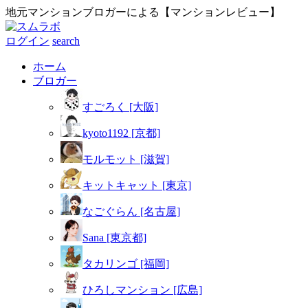
地元マンションブロガーによる【マンションレビュー】
ログイン
search
ホーム
ブロガー
すごろく [大阪]
kyoto1192 [京都]
モルモット [滋賀]
キットキャット [東京]
なごぐらん [名古屋]
Sana [東京都]
タカリンゴ [福岡]
ひろしマンション [広島]