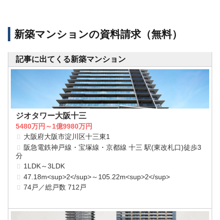
新築マンションの資料請求（無料）
記事に出てくる新築マンション
ジオタワー大阪十三
5480万円～1億9980万円
大阪府大阪市淀川区十三東1
阪急電鉄神戸線・宝塚線・京都線 十三 駅(東改札口)徒歩3
分
1LDK～3LDK
47.18m<sup>2</sup>～105.22m<sup>2</sup>
74戸／総戸数 712戸