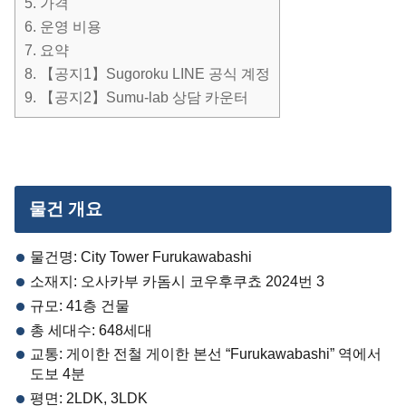
5.
가격
6.
운영 비용
7.
요약
8.
【공지1】Sugoroku LINE 공식 계정
9.
【공지2】Sumu-lab 상담 카운터
물건 개요
물건명: City Tower Furukawabashi
소재지: 오사카부 카돔시 코우후쿠쵸 2024번 3
규모: 41층 건물
총 세대수: 648세대
교통: 게이한 전철 게이한 본선 “Furukawabashi” 역에서
도보 4분
평면: 2LDK, 3LDK