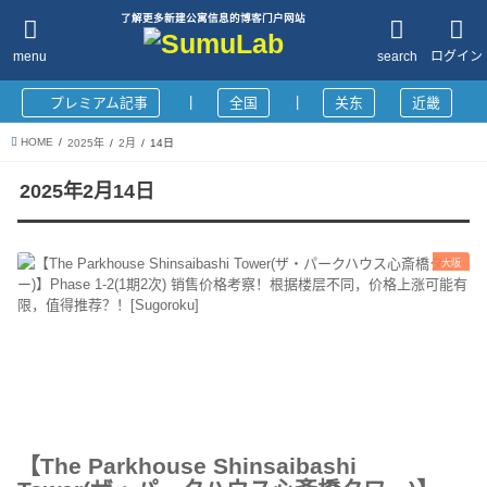
了解更多新建公寓信息的博客门户网站
menu
search
ログイン
|
|
プレミアム記事
全国
关东
近畿
HOME
2025年
2月
14日
2025年2月14日
大阪
【The Parkhouse Shinsaibashi