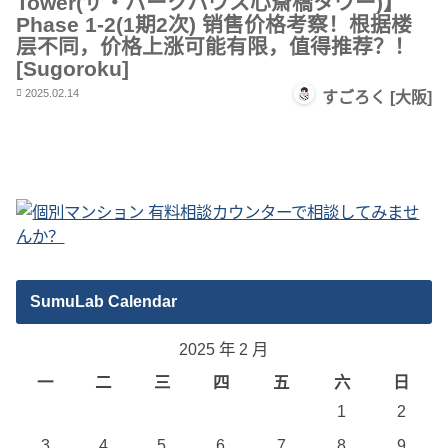
Tower(ザ・パークハウス心斎橋タワー)】
Phase 1-2(1期2次) 销售价格考察！根据楼
层不同，价格上涨可能有限，值得推荐？！
[Sugoroku]
2025.02.14
すごろく [大阪]
SumuLab Calendar
2025 年 2 月
一
二
三
四
五
六
日
1
2
3
4
5
6
7
8
9