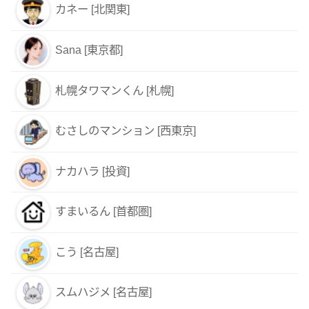
カネー [北関東]
Sana [東京都]
札幌タワマンくん [札幌]
むさしのマンション [西東京]
ナカハラ [投資]
すまいるん [首都圏]
こう [名古屋]
スムハジメ [名古屋]