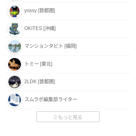
yossy [首都圏]
OKITES [沖縄]
マンションタビト [福岡]
トミー [東北]
2LDK [首都圏]
スムラボ編集部ライター
もっと見る