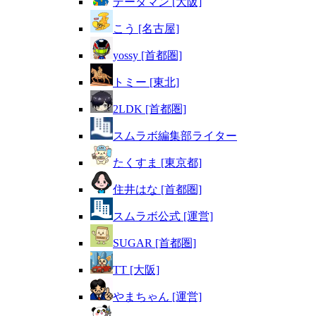
データマン [大阪]
こう [名古屋]
yossy [首都圏]
トミー [東北]
2LDK [首都圏]
スムラボ編集部ライター
たくすま [東京都]
住井はな [首都圏]
スムラボ公式 [運営]
SUGAR [首都圏]
TT [大阪]
やまちゃん [運営]