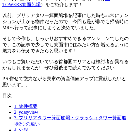
TOWERS箕面船場
）をご紹介します！
以前、ブリリアタワー箕面船場を記事にした時も非常にテン
ションが上がる物件だったので、今回も是が非でも帰省時に
MRへ行って記事にしようと決めていました。
そして今作も、しっかりおすすめできるマンションでしたの
で、この記事で少しでも箕面市に住みたい方が増えるように
魅力をお伝えできたらと思います！
いつもご覧いただいている首都圏エリアとは検討者が異なる
かもしれませんが、ぜひ最後まで読んでみてください！
P.S 併せて微力ながら実家の資産価値アップに貢献したいと
思います。。
目次
1.
物件概要
2.
yossyview
3.
ブリリアタワー箕面船場・クラッシィタワー箕面船
場2つの違い
4.
外観