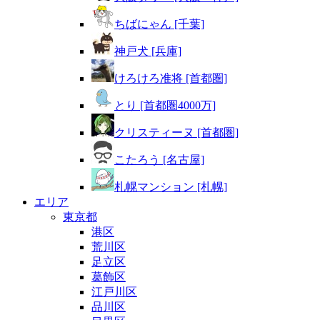
ちばにゃん [千葉]
神戸犬 [兵庫]
けろけろ准将 [首都圏]
とり [首都圏4000万]
クリスティーヌ [首都圏]
こたろう [名古屋]
札幌マンション [札幌]
エリア
東京都
港区
荒川区
足立区
葛飾区
江戸川区
品川区