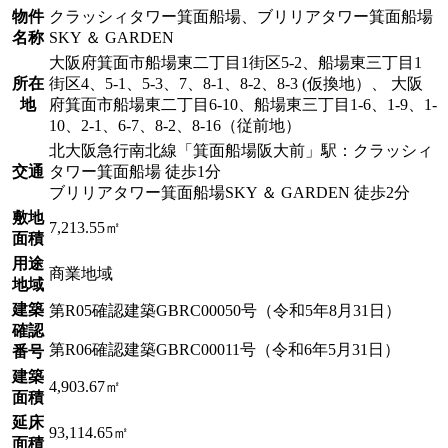
物件
クラッシィタワー箕面船場、ブリリアタワー箕面船場
名称
SKY ＆ GARDEN
大阪府箕面市船場東二丁目1街区5-2、船場東三丁目1
所在
街区4、5-1、5-3、7、8-1、8-2、8-3 (仮換地）、 大阪
地
府箕面市船場東二丁目6-10、船場東三丁目1-6、1-9、1-
10、2-1、6-7、8-2、8-16（従前地）
北大阪急行南北線「箕面船場阪大前」駅：クラッシィ
交通
タワー箕面船場 徒歩1分
ブリリアタワー箕面船場SKY ＆ GARDEN 徒歩2分
敷地
7,213.55㎡
面積
用途
商業地域
地域
建築
第R05確認建築GBRC00050号（令和5年8月31日）
確認
第R06確認建築GBRC00011号（令和6年5月31日）
番号
建築
4,903.67㎡
面積
延床
93,114.65㎡
面積