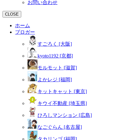
お問い合わせ
CLOSE
ホーム
ブロガー
すごろく [大阪]
kyoto1192 [京都]
モルモット [滋賀]
よかレジ [福岡]
キットキャット [東京]
キウイ不動産 [埼玉県]
ひろしマンション [広島]
なごぐらん [名古屋]
タカリンゴ [福岡]