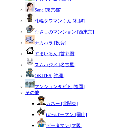
Sana [東京都]
札幌タワマンくん [札幌]
むさしのマンション [西東京]
ナカハラ [投資]
すまいるん [首都圏]
スムハジメ [名古屋]
OKITES [沖縄]
マンションタビト [福岡]
その他
カネー [北関東]
ぼっけーマン [岡山]
データマン [大阪]