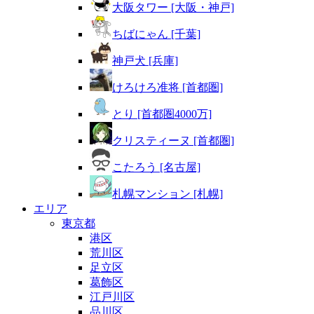
大阪タワー [大阪・神戸]
ちばにゃん [千葉]
神戸犬 [兵庫]
けろけろ准将 [首都圏]
とり [首都圏4000万]
クリスティーヌ [首都圏]
こたろう [名古屋]
札幌マンション [札幌]
エリア
東京都
港区
荒川区
足立区
葛飾区
江戸川区
品川区