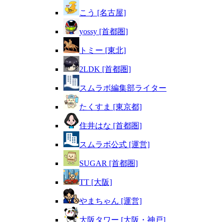
こう [名古屋]
yossy [首都圏]
トミー [東北]
2LDK [首都圏]
スムラボ編集部ライター
たくすま [東京都]
住井はな [首都圏]
スムラボ公式 [運営]
SUGAR [首都圏]
TT [大阪]
やまちゃん [運営]
大阪タワー [大阪・神戸]