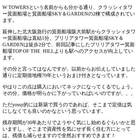
W TOWERSという名前からも分かる通り、クラッシィタワ
ー箕面船場と箕面船場SKY＆GARDENの2棟で構成されてい
ます。
延伸した北大阪急行の箕面船場阪大前駅からクラッシィタワ
ー箕面船場は直結1分、ブリリアタワー箕面船場SKY＆
GARDENは徒歩2分で、前回記事にしたブリリアタワー箕面
船場TOP OF THE
HILLよりも駅へのアクセスが向上してい
ます。
その分と言ってはなんですが、以前からお伝えしていました
通りに定期借地権70年というおまけ付きとなっています。
やはりこの点は購入においてネックになってくるでしょう。
その分、価格が明らかに下がっていればいいのですが、、、
ただyossy的には新築で買うのであれば、そこまで定借は気
にしなくても良いのかなという思っています。
残存期間が30年あたりでようやく気にし始めるぐらいかと思
いますし、そこまで資産性を気にせず長く住む方にとって
は、残債も減らせますので全然おすすめできます！