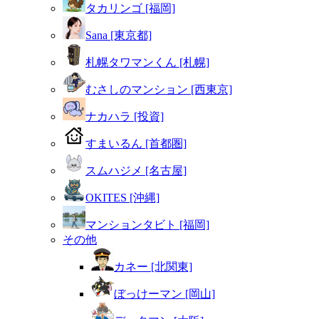
タカリンゴ [福岡]
Sana [東京都]
札幌タワマンくん [札幌]
むさしのマンション [西東京]
ナカハラ [投資]
すまいるん [首都圏]
スムハジメ [名古屋]
OKITES [沖縄]
マンションタビト [福岡]
その他
カネー [北関東]
ぼっけーマン [岡山]