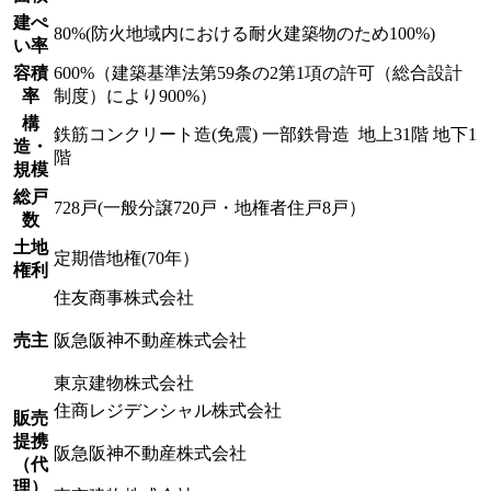
建ぺ
80%(防火地域内における耐火建築物のため100%)
い率
容積
600%（建築基準法第59条の2第1項の許可（総合設計
率
制度）により900%）
構
鉄筋コンクリート造(免震) 一部鉄骨造 地上31階 地下1
造・
階
規模
総戸
728戸(一般分譲720戸・地権者住戸8戸）
数
土地
定期借地権(70年）
権利
住友商事株式会社
売主
阪急阪神不動産株式会社
東京建物株式会社
住商レジデンシャル株式会社
販売
提携
阪急阪神不動産株式会社
（代
理）