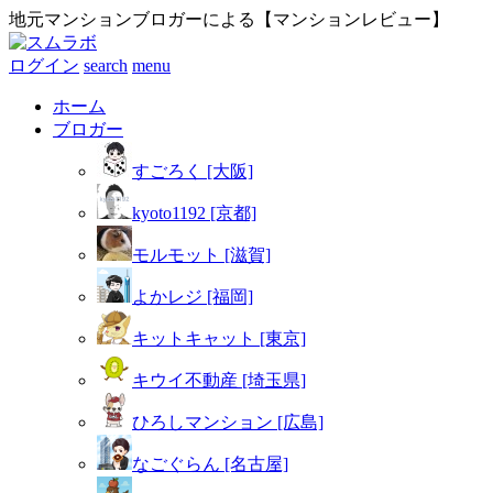
地元マンションブロガーによる【マンションレビュー】
ログイン
search
menu
ホーム
ブロガー
すごろく [大阪]
kyoto1192 [京都]
モルモット [滋賀]
よかレジ [福岡]
キットキャット [東京]
キウイ不動産 [埼玉県]
ひろしマンション [広島]
なごぐらん [名古屋]