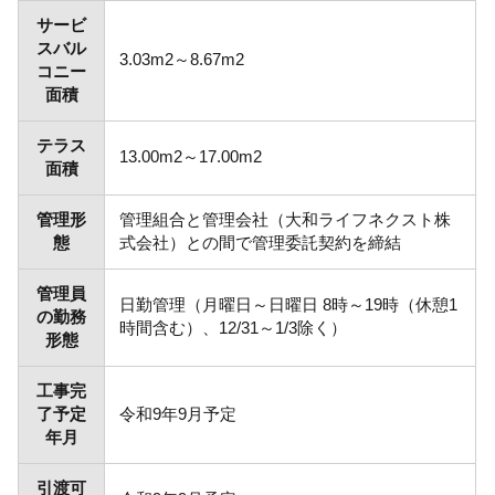
サービ
スバル
3.03m2～8.67m2
コニー
面積
テラス
13.00m2～17.00m2
面積
管理形
管理組合と管理会社（大和ライフネクスト株
態
式会社）との間で管理委託契約を締結
管理員
日勤管理（月曜日～日曜日 8時～19時（休憩1
の勤務
時間含む）、12/31～1/3除く）
形態
工事完
了予定
令和9年9月予定
年月
引渡可