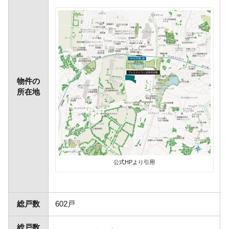
物件の
所在地
公式HPより引用
総戸数
602戸
総戸数