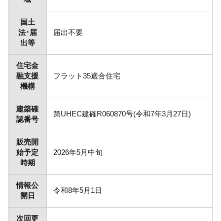
国土
法･届
届出不要
出等
住宅金
融支援
フラット35適合住宅
機構
建築確
第UHEC建確R060870号(令和7年3月27日)
認番号
販売開
始予定
2026年5月中旬
時期
情報公
令和8年5月1日
開日
次回更