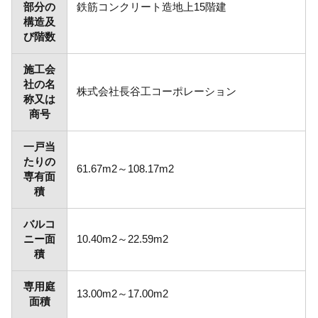
部分の
鉄筋コンクリート造地上15階建
構造及
び階数
施工会
社の名
株式会社長谷工コーポレーション
称又は
商号
一戸当
たりの
61.67m2～108.17m2
専有面
積
バルコ
ニー面
10.40m2～22.59m2
積
専用庭
13.00m2～17.00m2
面積