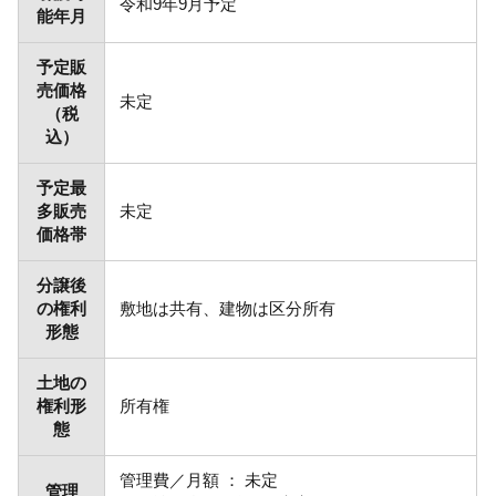
令和9年9月予定
能年月
予定販
売価格
未定
（税
込）
予定最
多販売
未定
価格帯
分譲後
の権利
敷地は共有、建物は区分所有
形態
土地の
権利形
所有権
態
管理費／月額 ： 未定
管理