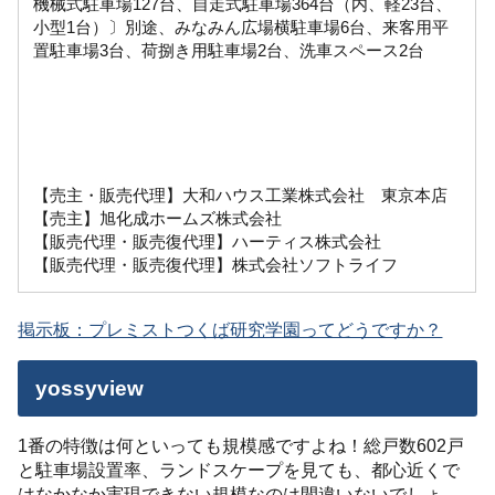
機械式駐車場127台、自走式駐車場364台（内、軽23台、
小型1台）〕別途、みなみん広場横駐車場6台、来客用平
置駐車場3台、荷捌き用駐車場2台、洗車スペース2台
【売主・販売代理】大和ハウス工業株式会社 東京本店
【売主】旭化成ホームズ株式会社
【販売代理・販売復代理】ハーティス株式会社
【販売代理・販売復代理】株式会社ソフトライフ
掲示板：プレミストつくば研究学園ってどうですか？
yossyview
1番の特徴は何といっても規模感ですよね！総戸数602戸
と駐車場設置率、ランドスケープを見ても、都心近くで
はなかなか実現できない規模なのは間違いないでしょ