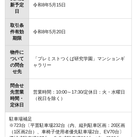
新予定
令和8年5月15日
日
取引条
件有効
令和8年5月20日
期限
物件に
ついて
「プレミストつくば研究学園」マンションギ
の問合
ャラリー
せ先
問合せ
先営業
営業時間：10:00～17:30/定休日：火・水曜日
時間・
（祝日を除く）
定休日
駐車場補足
※723台〔平置駐車場232台（内、縦列駐車区画：20区画
（1区画2台）、車椅子使用者優先駐車場2台、EV70台〕