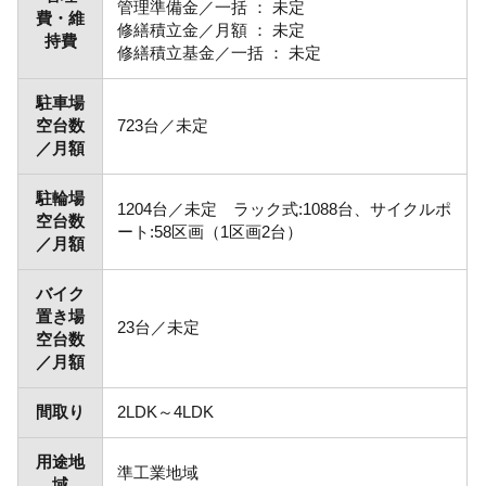
管理準備金／一括 ： 未定
費・維
修繕積立金／月額 ： 未定
持費
修繕積立基金／一括 ： 未定
駐車場
空台数
723台／未定
／月額
駐輪場
1204台／未定 ラック式:1088台、サイクルポ
空台数
ート:58区画（1区画2台）
／月額
バイク
置き場
23台／未定
空台数
／月額
間取り
2LDK～4LDK
用途地
準工業地域
域