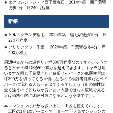
エクセレントシティ西千葉春日 2014年築 西千葉駅
徒歩2分 坪240万程度
新築
ヒルズグランデ稲毛 2025年築 稲毛駅徒歩10分 坪
270万程度
ブリリアタワー千葉
2026年築 千葉駅徒歩4分 坪
400万程度
周辺中古からの逆算だと坪300万程度なのですが、そうす
ると70㎡の3LDKが6,000万を超えてきます。キャラは違
いますが同じ千葉県内だと幕張ベイパークの低層住戸は
坪300万を切ってくる単価になるので検討者目線だとベイ
パークに流れる人も一定出てくるでしょう（街の個性は
全く違うのでどちらが良いという話ではなく広域で見る
人は価格帯的に比較対象になるという意味です）。
本マンションは戸数も多い上にⅡ工区も控えています。
Ⅰ工区の1期1次からコケてしまって不人気マンションの