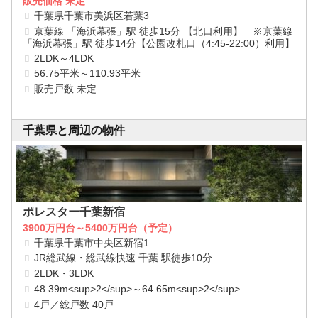
販売価格 未定
千葉県千葉市美浜区若葉3
京葉線 「海浜幕張」駅 徒歩15分 【北口利用】 ※京葉線
「海浜幕張」駅 徒歩14分【公園改札口（4:45-22:00）利用】
2LDK～4LDK
56.75平米～110.93平米
販売戸数 未定
千葉県と周辺の物件
ポレスター千葉新宿
3900万円台～5400万円台（予定）
千葉県千葉市中央区新宿1
JR総武線・総武線快速 千葉 駅徒歩10分
2LDK・3LDK
48.39m<sup>2</sup>～64.65m<sup>2</sup>
4戸／総戸数 40戸