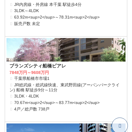
JR内房線・外房線 本千葉 駅徒歩4分
3LDK～4LDK
63.92m<sup>2</sup>～78.31m<sup>2</sup>
販売戸数 未定
ブランズシティ船橋ビアレ
7848万円～9608万円
千葉県船橋市市場1
JR総武線・総武線快速、東武野田線(アーバンパークライ
ン) 船橋 駅徒歩9分～11分
3LDK・4LDK
70.67m<sup>2</sup>～83.77m<sup>2</sup>
4戸／総戸数 738戸