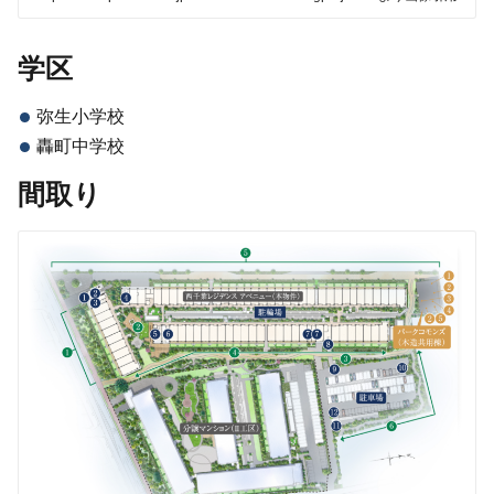
学区
弥生小学校
轟町中学校
間取り