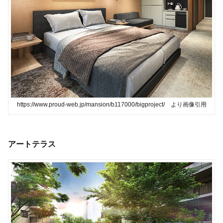
https://www.proud-web.jp/mansion/b117000/bigproject/ より画像引用
アートテラス