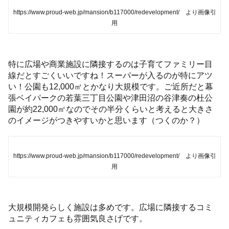
https://www.proud-web.jp/mansion/b117000/redevelopment/ より画像引
用
特に広場や商業施設に隣接するのは子育てファミリー目
線だとすごくいいですね！スーパーが入るのが特にアツ
い！公園も12,000㎡とかなり大規模です。ご近所だと幕
張ベイパークの若葉三丁目公園や津田沼の谷津奏の杜公
園が約22,000㎡なのでその半分くらいと考えると大きさ
のイメージがつきやすいかと思います（つくのか？）
https://www.proud-web.jp/mansion/b117000/redevelopment/ より画像引
用
大規模開発らしく施設は多めです。広場に隣接するコミ
ュニティカフェも雰囲気良さげです。