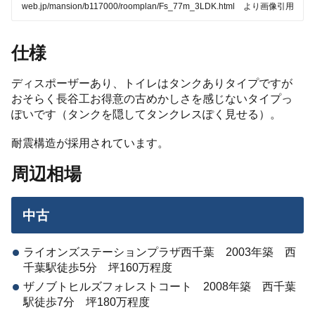
web.jp/mansion/b117000/roomplan/Fs_77m_3LDK.html より画像引用
仕様
ディスポーザーあり、トイレはタンクありタイプですが
おそらく長谷工お得意の古めかしさを感じないタイプっ
ぽいです（タンクを隠してタンクレスぽく見せる）。
耐震構造が採用されています。
周辺相場
中古
ライオンズステーションプラザ西千葉 2003年築 西
千葉駅徒歩5分 坪160万程度
ザノブトヒルズフォレストコート 2008年築 西千葉
駅徒歩7分 坪180万程度