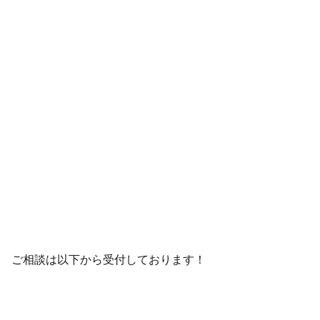
リーフシティ市川ザ・タワー モデルルーム訪問レポ
ート【2LDK】
ご相談は以下から受付しております！