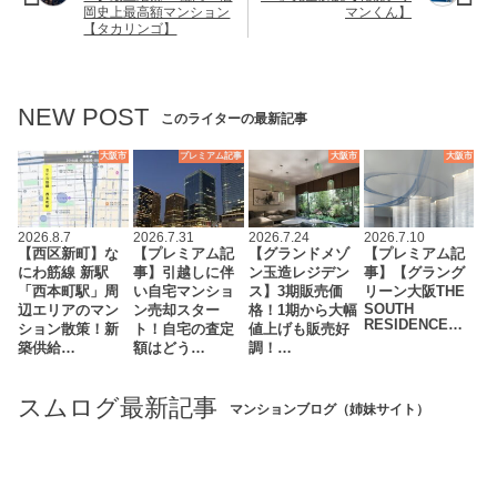
岡史上最高額マンション
マンくん】
【タカリンゴ】
NEW POST
このライターの最新記事
大阪市
プレミアム記事
大阪市
大阪市
2026.8.7
2026.7.31
2026.7.24
2026.7.10
【西区新町】な
【プレミアム記
【グランドメゾ
【プレミアム記
にわ筋線 新駅
事】引越しに伴
ン玉造レジデン
事】【グラング
「西本町駅」周
い自宅マンショ
ス】3期販売価
リーン大阪THE
SOUTH
辺エリアのマン
ン売却スター
格！1期から大幅
RESIDENCE…
ション散策！新
ト！自宅の査定
値上げも販売好
築供給…
額はどう…
調！…
スムログ最新記事
マンションブログ（姉妹サイト）