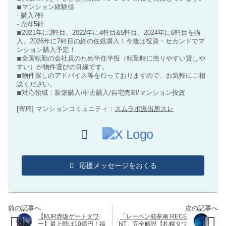
◾︎マンション経験値
- 購入7軒
- 売却5軒
◾︎2021年に3軒目、2022年に4軒目&5軒目、2024年に6軒目を購
入。2026年に7軒目の終の住処購入！今後は投資・セカンドでマ
ンション購入予定！
◾︎全国転勤の会社員のため半住半投（転勤時に売りやすい貸しや
すい）が物件選びの目線です。
◾︎物件探しのアドバイス等を行っておりますので、お気軽にご相
談ください。
◾︎対応領域：新築購入/中古購入/自宅売却/マンション投資
[寄稿] マンションコミュニティ：
スムラボ派出所スレ
応援メッセージをおくる
【MJR赤坂ゲートタワ
「レーベン発寒南 RECE
ー】最上階は10億円！福
NT」完全解説【札幌タワ