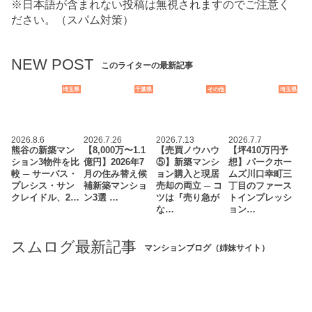
※日本語が含まれない投稿は無視されますのでご注意く
ださい。（スパム対策）
NEW POST
このライターの最新記事
埼玉県
千葉県
その他
埼玉県
2026.8.6
2026.7.26
2026.7.13
2026.7.7
熊谷の新築マン
【8,000万〜1.1
【売買ノウハウ
【坪410万円予
ション3物件を比
億円】2026年7
⑤】新築マンシ
想】パークホー
較 ─ サーパス・
月の住み替え候
ョン購入と現居
ムズ川口幸町三
プレシス・サン
補新築マンショ
売却の両立 ─ コ
丁目のファース
クレイドル、2…
ン3選 …
ツは『売り急が
トインプレッシ
な…
ョン…
スムログ最新記事
マンションブログ（姉妹サイト）