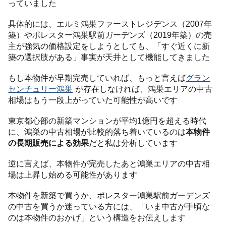
っていました
具体的には、エルミ鴻巣ファーストレジデンス（2007年
築）やポレスター鴻巣駅前ガーデンズ（2019年築）の売
主が強気の価格設定をしようとしても、「すぐ近くに新
築の選択肢がある」事実が天井として機能してきました
もし本物件が早期完売していれば、もっと言えば
グラン
センチュリー鴻巣
が存在しなければ、鴻巣エリアの中古
相場はもう一段上がっていた可能性が高いです
東京都心部の新築マンションが平均1億円を超える時代
に、鴻巣の中古相場が比較的落ち着いているのは
本物件
の長期販売による効果
だと私は分析しています
逆に言えば、本物件が完売したあと鴻巣エリアの中古相
場は上昇し始める可能性があります
本物件を新築で買うか、ポレスター鴻巣駅前ガーデンズ
の中古を買うか迷っている方には、「いま中古が手頃な
のは本物件のおかげ」という構造をお伝えします