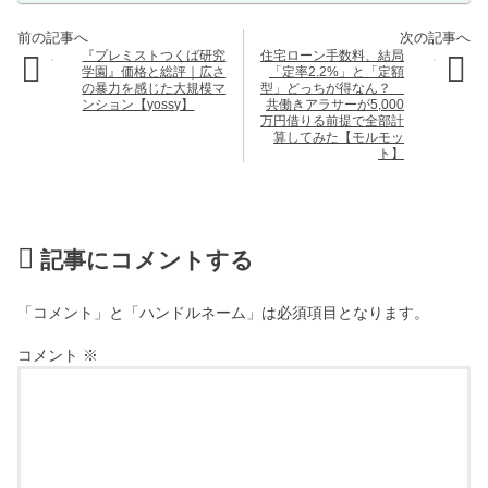
『プレミストつくば研究
住宅ローン手数料、結局
学園』価格と総評｜広さ
「定率2.2%」と「定額
の暴力を感じた大規模マ
型」どっちが得なん？
ンション【yossy】
共働きアラサーが5,000
万円借りる前提で全部計
算してみた【モルモッ
ト】
記事にコメントする
「コメント」と「ハンドルネーム」は必須項目となります。
コメント
※