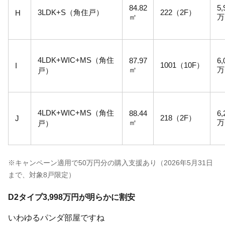
84.82
5,
3LDK+S（角住戸）
222（2F）
H
㎡
万
4LDK+WIC+MS（角住
87.97
6,
1001（10F）
I
㎡
万
戸）
4LDK+WIC+MS（角住
88.44
6,
218（2F）
J
㎡
万
戸）
※キャンペーン適用で50万円分の購入支援あり（2026年5月31日
まで、対象8戸限定）
D2タイプ3,998万円が明らかに割安
いわゆるパンダ部屋ですね