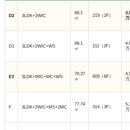
68.1
3,
219（2F）
D2
3LDK+2WIC
㎡
万
68.1
4,
211（2F）
D1
3LDK+2WIC+WS
㎡
万
70.37
4,
609（6F）
E3
3LDK+WIC+MC+WS
㎡
万
77.74
5,
314（3F）
F
3LDK+2WIC+MS+2MC
㎡
万