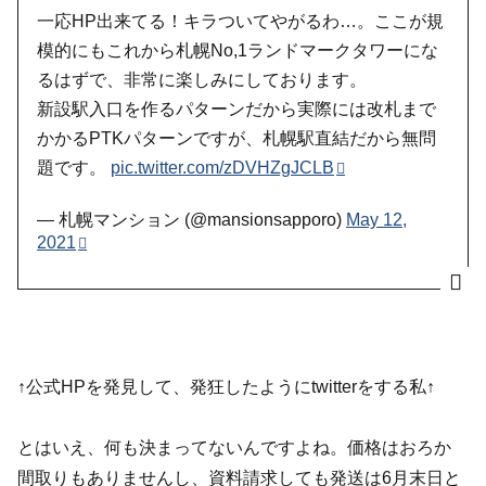
一応HP出来てる！キラついてやがるわ…。ここが規
模的にもこれから札幌No,1ランドマークタワーにな
るはずで、非常に楽しみにしております。
新設駅入口を作るパターンだから実際には改札まで
かかるPTKパターンですが、札幌駅直結だから無問
題です。
pic.twitter.com/zDVHZgJCLB
— 札幌マンション (@mansionsapporo)
May 12,
2021
↑公式HPを発見して、発狂したようにtwitterをする私↑
とはいえ、何も決まってないんですよね。価格はおろか
間取りもありませんし、資料請求しても発送は6月末日と