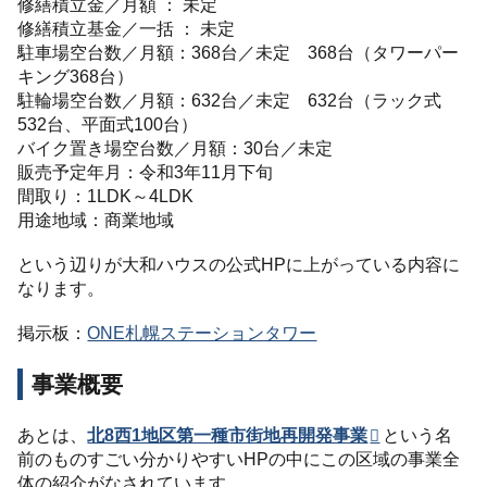
修繕積立金／月額 ： 未定
修繕積立基金／一括 ： 未定
駐車場空台数／月額：368台／未定 368台（タワーパー
キング368台）
駐輪場空台数／月額：632台／未定 632台（ラック式
532台、平面式100台）
バイク置き場空台数／月額：30台／未定
販売予定年月：令和3年11月下旬
間取り：1LDK～4LDK
用途地域：商業地域
という辺りが大和ハウスの公式HPに上がっている内容に
なります。
掲示板：
ONE札幌ステーションタワー
事業概要
あとは、
北8西1地区第一種市街地再開発事業
という名
前のものすごい分かりやすいHPの中にこの区域の事業全
体の紹介がなされています。