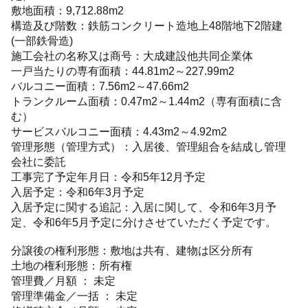
敷地面積：9,712.88m2
構造及び階数：鉄筋コンクリート造地上48階地下2階建
(一部鉄骨造)
施工会社の名称又は商号：大成建設他共同企業体
一戸当たりの専有面積：44.81m2～227.99m2
バルコニー面積：7.56m2～47.66m2
トランクルーム面積：0.47m2～1.44m2（専有面積に含
む）
サービスバルコニー面積：4.43m2～4.92m2
管理形態（管理方式）：入居後、管理組合を結成し管理
会社に委託
工事完了予定年月日：令和5年12月予定
入居予定：令和6年3月予定
入居予定に関する追記：入居に関して、令和6年3月予
定、令和6年5月予定に分けさせていただく予定です。
分譲後の権利形態：敷地は共有、建物は区分所有
土地の権利形態：所有権
管理費／月額 ： 未定
管理準備金／一括 ： 未定