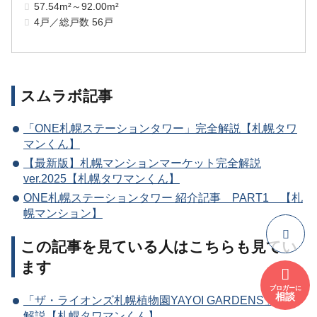
57.54m²～92.00m²
4戸／総戸数 56戸
スムラボ記事
「ONE札幌ステーションタワー」完全解説【札幌タワ
マンくん】
【最新版】札幌マンションマーケット完全解説
ver.2025【札幌タワマンくん】
ONE札幌ステーションタワー 紹介記事 PART1 【札
幌マンション】
この記事を見ている人はこちらも見てい
ます
ブロガーに
相談
「ザ・ライオンズ札幌植物園YAYOI GARDENS」完全
解説【札幌タワマンくん】