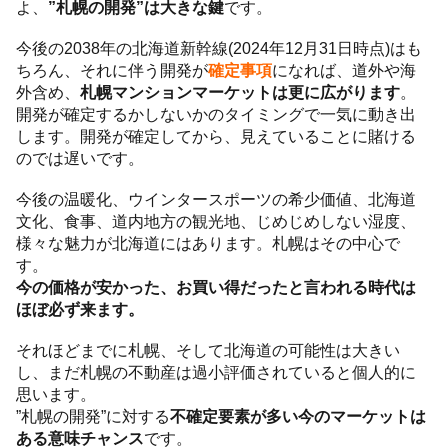
よ、
”札幌の開発”は大きな鍵
です。
今後の2038年の北海道新幹線(2024年12月31日時点)はも
ちろん、それに伴う開発が
確定事項
になれば、道外や海
外含め、
札幌マンションマーケットは更に広がります
。
開発が確定するかしないかのタイミングで一気に動き出
します。開発が確定してから、見えていることに賭ける
のでは遅いです。
今後の温暖化、ウインタースポーツの希少価値、北海道
文化、食事、道内地方の観光地、じめじめしない湿度、
様々な魅力が北海道にはあります。札幌はその中心で
す。
今の価格が安かった、お買い得だったと言われる時代は
ほぼ必ず来ます。
それほどまでに札幌、そして北海道の可能性は大きい
し、まだ札幌の不動産は過小評価されていると個人的に
思います。
”札幌の開発”に対する
不確定要素が多い今のマーケットは
ある意味チャンス
です。