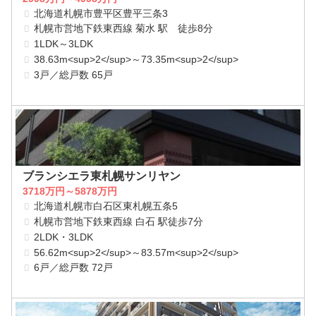
北海道札幌市豊平区豊平三条3
札幌市営地下鉄東西線 菊水 駅 徒歩8分
1LDK～3LDK
38.63m<sup>2</sup>～73.35m<sup>2</sup>
3戸／総戸数 65戸
ブランシエラ東札幌サンリヤン
3718万円～5878万円
北海道札幌市白石区東札幌五条5
札幌市営地下鉄東西線 白石 駅徒歩7分
2LDK・3LDK
56.62m<sup>2</sup>～83.57m<sup>2</sup>
6戸／総戸数 72戸