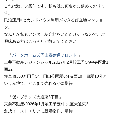
これは激アツ案件です。私も既に何名かに勧めておりま
す。
民泊運用×セカンドハウス利用ができる好立地マンショ
ン。
なんとか私もアンダー紹介枠をいただけそうなので、ご
興味ある方はこっそりと教えてください。
・「
パークホームズ円山表参道フロント
」
三井不動産レジデンシャル/2027年2月竣工予定/中央区北1
西22
坪単価350万円予定、円山公園駅8分＆西18丁目駅10分と
いう立地で、どこまで売れるかに期待。
・「仮）ブランズ大通東3丁目」
東急不動産/2026年1月竣工予定/中央区大通東3
創成イーストエリアに新規物件、期待。