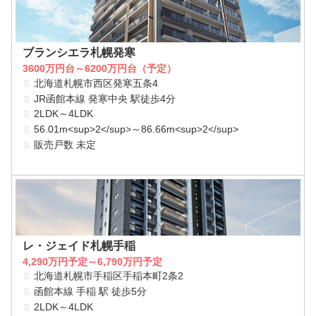
ブランシエラ札幌発寒
3600万円台～6200万円台（予定）
北海道札幌市西区発寒五条4
JR函館本線 発寒中央 駅徒歩4分
2LDK～4LDK
56.01m<sup>2</sup>～86.66m<sup>2</sup>
販売戸数 未定
レ・ジェイド札幌手稲
4,290万円予定～6,790万円予定
北海道札幌市手稲区手稲本町2条2
函館本線 手稲 駅 徒歩5分
2LDK～4LDK