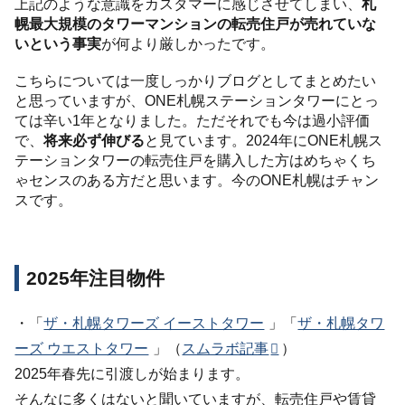
上記のような意識をカスタマーに感じさせてしまい、
札
幌最大規模のタワーマンションの転売住戸が売れていな
いという事実
が何より厳しかったです。
こちらについては一度しっかりブログとしてまとめたい
と思っていますが、ONE札幌ステーションタワーにとっ
ては辛い1年となりました。ただそれでも今は過小評価
で、
将来必ず伸びる
と見ています。2024年にONE札幌ス
テーションタワーの転売住戸を購入した方はめちゃくち
ゃセンスのある方だと思います。今のONE札幌はチャン
スです。
2025年注目物件
・「
ザ・札幌タワーズ イーストタワー
」「
ザ・札幌タワ
ーズ ウエストタワー
」（
スムラボ記事
）
2025年春先に引渡しが始まります。
そんなに多くはないと聞いていますが、転売住戸や賃貸