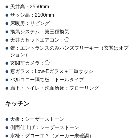
天井高：2550mm
サッシ高：2100mm
床暖房：リビング
換気システム：第三種換気
天井カセットエアコン：◯
鍵：エントランスのみハンズフリーキー（玄関はオプ
ション）
玄関前カメラ：◯
窓ガラス：Low-Eガラス＋二重サッシ
バルコニー隔て板：トールタイプ
廊下・トイレ・洗面所床：フローリング
キッチン
天板：シーザーストーン
側面仕上げ：シーザーストーン
水栓：グローエ？（メーカー未確認）