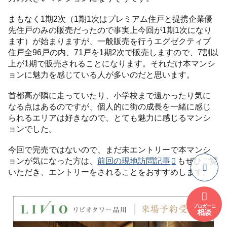
まもなく1期2次（1期1次はプレミアム住戸と提携企業優
先住戸のみの販売だったので事実上今回が1期1次になり
ます）が始まりますが、一般販売を行うエグゼクティブ
住戸全96戸の内、71戸を1期2次で販売しますので、7割以
上が1期で販売されることになります。それだけ本マンシ
ョンに魅力を感じている人が多いのだと思います。
首都高が隣に走っていたり、小学校まで遠かったり気に
なる点はあるのですが、個人的に街の成長を一緒に感じ
られるエリアは好きなので、とても魅力に感じるマンシ
ョンでした。
今回で完売ではないので、まだ未エントリーで本マンシ
ョンが気になった方は、
前回の現地訪問記事
もぜひご覧
いただき、エントリーをされることをおすすめします。
ブロガーに
相談