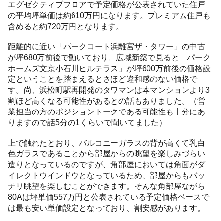
エグゼクティブフロアで予定価格が公表されていた住戸
の平均坪単価は約610万円になります。プレミアム住戸も
含めると約720万円となります。
距離的に近い「パークコート浜離宮ザ・タワー」の中古
が坪680万前後で動いており、広域新築で見ると「パーク
ホームズ文京小石川ヒルテラス」が坪600万前後の価格設
定ということを踏まえるとさほど違和感のない価格で
す。尚、浜松町駅再開発のタワマンは本マンションより3
割ほど高くなる可能性があるとの話もありました。（営
業担当の方のポジショントークである可能性も十分にあ
りますので話5分の1くらいで聞いてました）
上で触れたとおり、バルコニーガラスの背が高くて乳白
色ガラスであることから部屋からの眺望を楽しみづらい
造りとなっているのですが、角部屋においては角面がダ
イレクトウインドウとなっているため、部屋からもバッ
チリ眺望を楽しむことができます。そんな角部屋ながら
80Aは坪単価557万円と公表されている予定価格ベースで
は最も安い単価設定となっており、割安感があります。