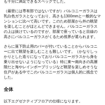
も十分に満足できるスペックでした。
（厳密には専有部ではないですが）バルコニーガラスは
乳白色ガラスとなっており、高さも1300mmと一般的なマ
ンションに比べて高いです。このため部屋から外の眺望
を楽しむことがほとんどできません。バルコニーガラス
の上は抜けているのですが、部屋で座っていると目線の
高さにバルコニーガラスがくるため視界が遮られます。
さらに落下防止用のバーが付いていることからバルコニ
ーに出て眺望を楽しむことも難しいです。（かなりしっ
かりとした造りになっておりバルコニーガラスから身を
乗り出せないようになっている）特に東〜南向きの高層
階だと海やレインボーブリッジなど眺望を楽しめそうな
住戸がある中でこのバルコニーガラスは個人的に残念で
した。
全体
以下エグゼクティブフロアの仕様になります。