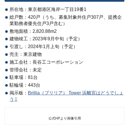
所在地：東京都港区海岸一丁目19番1
総戸数：420戸（うち、募集対象外住戸307戸、提携企
業勤務者優先住戸3戸含む）
敷地面積：2,820.88m2
建物竣工：2023年9月中旬（予定）
引渡し：2024年1月上旬（予定）
売主：東京建物
施工会社：長谷工コーポレーション
管理会社：未定
駐車場：81台
駐輪場：443台
掲示板：
Brillia（ブリリア） Tower 浜離宮はどうでしょ
う
公式HPより画像引用