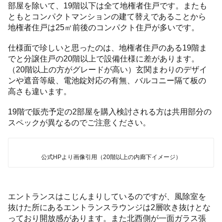
部屋を除いて、19階以下は全て地権者住戸です。またも
ともとコンパクトマンションの建て替えであることから
地権者住戸は25㎡前後のコンパクト住戸が多いです。
仕様面で珍しいと思ったのは、地権者住戸のある19階ま
でと分譲住戸の20階以上で設備仕様に差があります。
（20階以上の方がグレードが高い）玄関まわりのデザイ
ンや遮音等級、電池錠対応の有無、バルコニー隔て板の
高さも違います。
19階で販売予定の2部屋を購入検討される方は共用部分の
スペックが異なるのでご注意ください。
公式HPより画像引用（20階以上の内廊下イメージ）
エントランスはこじんまりしているのですが、風除室を
抜けた所にあるエントランスラウンジは2層吹き抜けとな
っており開放感があります。また北西側が一面ガラス張