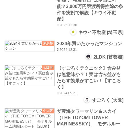
売却で“税金ゼロ”は本当に可
能？3,000万円譲渡所得控除の条
件を実例で解説【キウイ不動
産】
2025.12.30
キウイ不動産 [埼玉県]
2024年買いたかったマンション
東京都
2024.12.31
2LDK [首都圏]
【すごろくテクニック】含み益
大阪市
は無意味か？！実は含み益がも
たらす効果がすごい！【すごろ
く】
2024.09.21
すごろく [大阪]
ザ豊海タワーマリン＆スカイ
中央区
（THE TOYOMI TOWER
MARINE&SKY） モデルルー