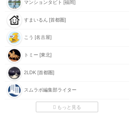
マンションタビト [福岡]
すまいるん [首都圏]
こう [名古屋]
トミー [東北]
2LDK [首都圏]
スムラボ編集部ライター
もっと見る