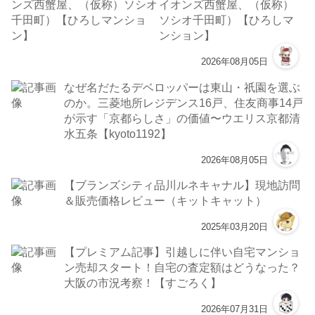
イオンズ西蟹屋、（仮称）
ソシオ千田町）【ひろしマ
ンション】
2026年08月05日
なぜ名だたるデベロッパーは東山・祇園を選ぶ
のか。三菱地所レジデンス16戸、住友商事14戸
が示す「京都らしさ」の価値〜ウエリス京都清
水五条【kyoto1192】
2026年08月05日
【ブランズシティ品川ルネキャナル】現地訪問
＆販売価格レビュー（キットキャット）
2025年03月20日
【プレミアム記事】引越しに伴い自宅マンショ
ン売却スタート！自宅の査定額はどうなった？
大阪の市況考察！【すごろく】
2026年07月31日