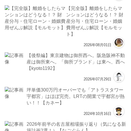
【完全版】離婚をしたらマ
ンションはどうなる！？ 財
産分与・住宅ローン・婚姻
費用ぜんぶ解説【モルモッ
ト】
2026年08月01日
【後祭編】東京建物は御所西へ。阪急阪神不動
産は御所東へ。「御所ブランド」は東へ、西へ
【kyoto1192】
2026年07月29日
坪単価300万円オーバーでも「アトラスタワー
宇都宮」はほぼ完売。LRTの開業で宇都宮が熱
い！！【カネー】
2024年10月16日
2026年前半の名古屋相場振り返り（気になる新
築計画2選！）【なごぐらん】