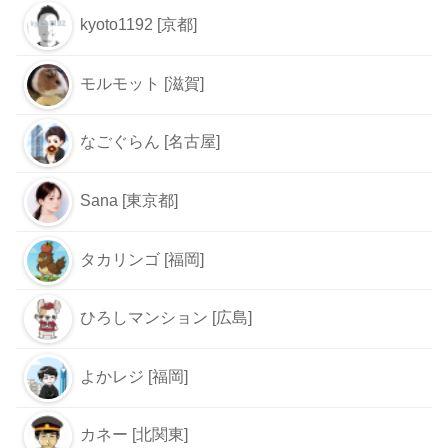
kyoto1192 [京都]
モルモット [滋賀]
なごぐらん [名古屋]
Sana [東京都]
タカリンゴ [福岡]
ひろしマンション [広島]
よかレジ [福岡]
カネー [北関東]