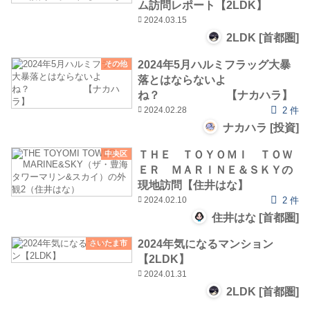
ム訪問レポート【2LDK】
2024.03.15
2LDK [首都圏]
2024年5月ハルミフラッグ大暴
その他
落とはならないよ
ね？ 【ナカハラ】
2024.02.28
2 件
ナカハラ [投資]
ＴＨＥ ＴＯＹＯＭＩ ＴＯＷ
中央区
ＥＲ ＭＡＲＩＮＥ＆ＳＫＹの
現地訪問【住井はな】
2024.02.10
2 件
住井はな [首都圏]
2024年気になるマンション
さいたま市
【2LDK】
2024.01.31
2LDK [首都圏]