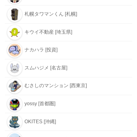
札幌タワマンくん [札幌]
キウイ不動産 [埼玉県]
ナカハラ [投資]
スムハジメ [名古屋]
むさしのマンション [西東京]
yossy [首都圏]
OKITES [沖縄]