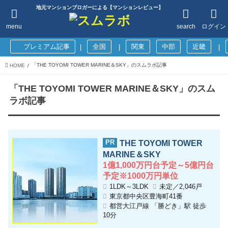
地元マンションブロガーによる【マンションレビュー】
menu
search
ログイン
プレミアム記事
全国
関東
中部
近畿
|
|
|
「THE TOYOMI TOWER MARINE＆SKY」のスムラボ記事
HOME
「THE TOYOMI TOWER MARINE＆SKY」のスム
ラボ記事
THE TOYOMI TOWER
MARINE＆SKY
1億1,000万円台予定～5億円台
予定※1000万円単位
1LDK～3LDK
未定／2,046戸
東京都中央区豊海町41番
都営大江戸線 「勝どき」駅 徒歩
10分